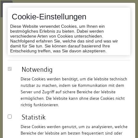
Zur Navigation springen
Zum Inhalt der Website springen
Login
|
Schriftgröße anpassen
|
Kontakt
|
Handbuch
|
Impressum
& Datenschutzerklärung
Cookie-Einstellungen
Diese Website verwendet Cookies, um Ihnen ein
bestmögliches Erlebnis zu bieten. Dabei werden
verschiedene Arten von Cookies unterschieden.
Nachfolgend erfahren Sie, welche das sind und was wir
Datenbank Bauforschung/Restaurierung
damit für Sie tun. Sie können darauf basierend Ihre
Entscheidung treffen, was Sie davon akzeptieren.
Haus zum Käfisbad
Notwendig
Diese Cookies werden benötigt, um die Website technisch
ID:
151316049142
/
Datum:
26.06.2008
nutzbar zu machen, indem sie Kommunikation mit dem
Datenbestand:
Bauforschung
Server und Zugriff auf sichere Bereiche der Website
ermöglichen. Die Website kann ohne diese Cookies nicht
Als PDF herunterladen:
richtig funktionieren.
Alle Inhalte dieser Seite:
/
Statistik
Objektdaten
Diese Cookies werden genutzt, um zu analysieren, welche
Bereiche der Website am besten frequentiert sind oder
Straße:
Hofhalde