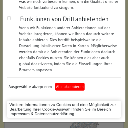
was wir noch verbessern können, um die Qualität unserer
Hausnummer:
3/5
Website fortlaufend zu steigern.
Funktionen von Drittanbietenden
Postleitzahl:
78462
Wenn wir Funktionen anderer Anbieter:innen auf der
Stadt-Teilort:
Konstanz
Website integrieren, können wir Ihnen dadurch weitere
Inhalte anbieten. Dies betrifft beispielsweise die
Regierungsbezirk:
Freiburg
Darstellung lokalisierter Daten in Karten. Möglicherweise
werden damit die Anbietenden der Funktionen dadurch
Kreis:
Konstanz (Landkreis)
ebenfalls Cookies nutzen. Sie können dies aber auch
global deaktivieren, indem Sie die Einstellungen Ihres
Wohnplatzschlüssel:
8335043012
Browsers anpassen.
Flurstücknummer:
223, 224
Ausgewählte akzeptieren
Alle akzeptieren
Historischer Straßenname:
keiner
Historische Gebäudenummer:
keine
Weitere Informationen zu Cookies und eine Möglichkeit zur
Bearbeitung Ihrer Cookie-Auswahl finden Sie im Bereich
Lage des Wohnplatzes:
Impressum & Datenschutzerklärung