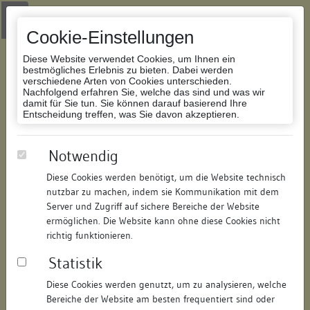
Zur Navigation springen
Zum Inhalt der Website springen
Login
|
Schriftgröße anpassen
|
Kontakt
|
Handbuch
|
Impressum
& Datenschutzerklärung
Cookie-Einstellungen
Diese Website verwendet Cookies, um Ihnen ein
bestmögliches Erlebnis zu bieten. Dabei werden
verschiedene Arten von Cookies unterschieden.
Nachfolgend erfahren Sie, welche das sind und was wir
Datenbank Bauforschung/Restaurierung
damit für Sie tun. Sie können darauf basierend Ihre
Entscheidung treffen, was Sie davon akzeptieren.
Wohnhaus
Notwendig
Diese Cookies werden benötigt, um die Website technisch
ID:
151316049136
/
Datum:
26.06.2008
nutzbar zu machen, indem sie Kommunikation mit dem
Datenbestand:
Bauforschung
Server und Zugriff auf sichere Bereiche der Website
ermöglichen. Die Website kann ohne diese Cookies nicht
Als PDF herunterladen:
richtig funktionieren.
Alle Inhalte dieser Seite:
/
Statistik
Objektdaten
Diese Cookies werden genutzt, um zu analysieren, welche
Bereiche der Website am besten frequentiert sind oder
Straße:
Gerichtsgasse