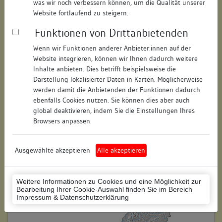
was wir noch verbessern können, um die Qualität unserer
Hausnummer:
1
Website fortlaufend zu steigern.
Funktionen von Drittanbietenden
Postleitzahl:
78462
Wenn wir Funktionen anderer Anbieter:innen auf der
Stadt-Teilort:
Konstanz
Website integrieren, können wir Ihnen dadurch weitere
Inhalte anbieten. Dies betrifft beispielsweise die
Regierungsbezirk:
Freiburg
Darstellung lokalisierter Daten in Karten. Möglicherweise
werden damit die Anbietenden der Funktionen dadurch
Kreis:
Konstanz (Landkreis)
ebenfalls Cookies nutzen. Sie können dies aber auch
global deaktivieren, indem Sie die Einstellungen Ihres
Wohnplatzschlüssel:
8335043012
Browsers anpassen.
Flurstücknummer:
124
Ausgewählte akzeptieren
Alle akzeptieren
Historischer Straßenname:
keiner
Historische Gebäudenummer:
keine
Weitere Informationen zu Cookies und eine Möglichkeit zur
Bearbeitung Ihrer Cookie-Auswahl finden Sie im Bereich
Lage des Wohnplatzes:
Impressum & Datenschutzerklärung