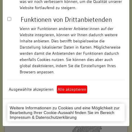
was wir noch verbessern können, um die Qualität unserer
Hausnummer:
11
Website fortlaufend zu steigern.
Funktionen von Drittanbietenden
Postleitzahl:
78426
Wenn wir Funktionen anderer Anbieter:innen auf der
Stadt-Teilort:
Konstanz
Website integrieren, können wir Ihnen dadurch weitere
Inhalte anbieten. Dies betrifft beispielsweise die
Regierungsbezirk:
Freiburg
Darstellung lokalisierter Daten in Karten. Möglicherweise
werden damit die Anbietenden der Funktionen dadurch
Kreis:
Konstanz (Landkreis)
ebenfalls Cookies nutzen. Sie können dies aber auch
global deaktivieren, indem Sie die Einstellungen Ihres
Wohnplatzschlüssel:
8335043012
Browsers anpassen.
Flurstücknummer:
keine
Ausgewählte akzeptieren
Alle akzeptieren
Historischer Straßenname:
keiner
Historische Gebäudenummer:
keine
Weitere Informationen zu Cookies und eine Möglichkeit zur
Bearbeitung Ihrer Cookie-Auswahl finden Sie im Bereich
Lage des Wohnplatzes:
Impressum & Datenschutzerklärung