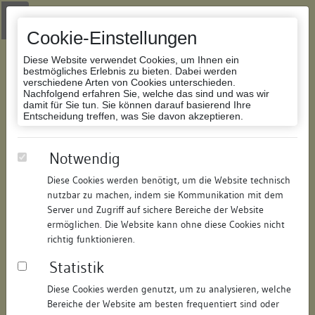
Zur Navigation springen
Zum Inhalt der Website springen
Login
|
Schriftgröße anpassen
|
Kontakt
|
Handbuch
|
Impressum
& Datenschutzerklärung
Cookie-Einstellungen
Diese Website verwendet Cookies, um Ihnen ein
bestmögliches Erlebnis zu bieten. Dabei werden
verschiedene Arten von Cookies unterschieden.
Nachfolgend erfahren Sie, welche das sind und was wir
Datenbank Bauforschung/Restaurierung
damit für Sie tun. Sie können darauf basierend Ihre
Entscheidung treffen, was Sie davon akzeptieren.
Wohnhaus
Notwendig
Diese Cookies werden benötigt, um die Website technisch
ID:
150260783215
/
Datum:
25.10.2011
nutzbar zu machen, indem sie Kommunikation mit dem
Datenbestand:
Bauforschung
Server und Zugriff auf sichere Bereiche der Website
ermöglichen. Die Website kann ohne diese Cookies nicht
Als PDF herunterladen:
richtig funktionieren.
Alle Inhalte dieser Seite:
/
Statistik
Objektdaten
Diese Cookies werden genutzt, um zu analysieren, welche
Bereiche der Website am besten frequentiert sind oder
Straße:
Salmannsweilergasse