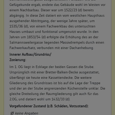
Gefügekunde ergab, endete das Gebäude wohl im Westen vor
einem Nachbarbau. Dieser war um 1522/23 (d) bereits
abgängig. In diese Zeit datiert ein vom westlichen Haupthaus
ausgehender Abtrittgang, der wenige Jahre später, um
1535/36 (d), von einem Fachwerkbau des untersuchten
Hauses umbaut und funktional umgenutzt wurde. In den
Jahren um 1853/54 (d) erfolgte die Erhöhung des an der
Salmannsweilergasse liegenden Massivdrempels durch einen
Fachwerkaufsatz, verbunden mit einer Dachanhebung.
Innerer Aufbau/Grundriss/
Zonierung:
Im 1. OG liegt in Ecklage der beiden Gassen die Stube.
Ursprünglich mit einer Bretter-Balken-Decke ausgestattet,
überfängt sie heute eine Kassettendecke. Die weitere
Gliederung des Grundrisses ist bis auf die Lage der Treppe
und der an der Stube angrenzenden Küchenstelle unklar. Die
gleiche Dreiteilung der Raumgliederung gilt auch für das
2.OG, und datiert wohl um 1432/33 (d).
Vorgefundener Zustand (z.B. Schäden, Vorzustand):
keine Angaben