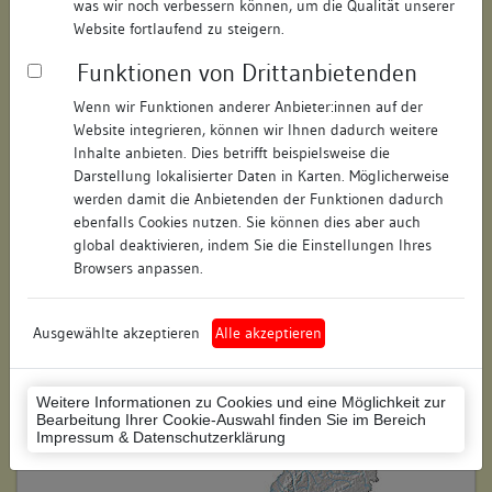
was wir noch verbessern können, um die Qualität unserer
Hausnummer:
15
Website fortlaufend zu steigern.
Funktionen von Drittanbietenden
Postleitzahl:
78462
Wenn wir Funktionen anderer Anbieter:innen auf der
Stadt-Teilort:
Konstanz
Website integrieren, können wir Ihnen dadurch weitere
Inhalte anbieten. Dies betrifft beispielsweise die
Regierungsbezirk:
Freiburg
Darstellung lokalisierter Daten in Karten. Möglicherweise
werden damit die Anbietenden der Funktionen dadurch
Kreis:
Konstanz (Landkreis)
ebenfalls Cookies nutzen. Sie können dies aber auch
global deaktivieren, indem Sie die Einstellungen Ihres
Wohnplatzschlüssel:
8335043012
Browsers anpassen.
Flurstücknummer:
keine
Ausgewählte akzeptieren
Alle akzeptieren
Historischer Straßenname:
keiner
Historische Gebäudenummer:
keine
Weitere Informationen zu Cookies und eine Möglichkeit zur
Bearbeitung Ihrer Cookie-Auswahl finden Sie im Bereich
Lage des Wohnplatzes:
Impressum & Datenschutzerklärung