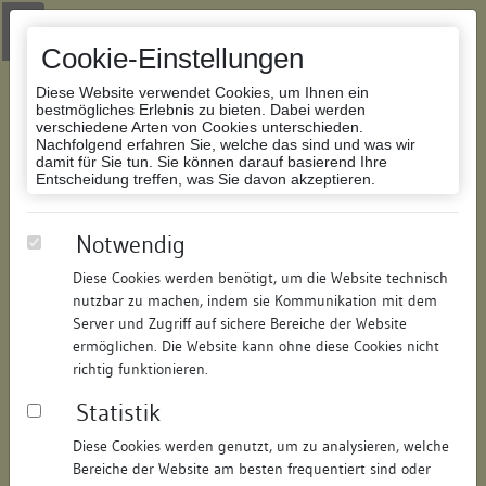
Zur Navigation springen
Zum Inhalt der Website springen
Login
|
Schriftgröße anpassen
|
Kontakt
|
Handbuch
|
Impressum
& Datenschutzerklärung
Cookie-Einstellungen
Diese Website verwendet Cookies, um Ihnen ein
bestmögliches Erlebnis zu bieten. Dabei werden
verschiedene Arten von Cookies unterschieden.
Nachfolgend erfahren Sie, welche das sind und was wir
Datenbank Bauforschung/Restaurierung
damit für Sie tun. Sie können darauf basierend Ihre
Entscheidung treffen, was Sie davon akzeptieren.
Wohnhaus
Notwendig
Diese Cookies werden benötigt, um die Website technisch
ID:
147970383521
/
Datum:
30.01.2012
nutzbar zu machen, indem sie Kommunikation mit dem
Datenbestand:
Bauforschung
Server und Zugriff auf sichere Bereiche der Website
ermöglichen. Die Website kann ohne diese Cookies nicht
Als PDF herunterladen:
richtig funktionieren.
Alle Inhalte dieser Seite:
/
Statistik
Objektdaten
Diese Cookies werden genutzt, um zu analysieren, welche
Bereiche der Website am besten frequentiert sind oder
Straße:
Salmannsweilergasse