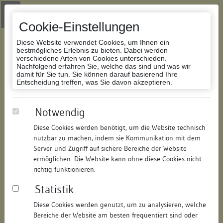
Zur Navigation springen
Zum Inhalt der Website springen
Login
|
Schriftgröße anpassen
|
Kontakt
|
Handbuch
|
Impressum
& Datenschutzerklärung
Cookie-Einstellungen
Diese Website verwendet Cookies, um Ihnen ein
bestmögliches Erlebnis zu bieten. Dabei werden
verschiedene Arten von Cookies unterschieden.
Nachfolgend erfahren Sie, welche das sind und was wir
Datenbank Bauforschung/Restaurierung
damit für Sie tun. Sie können darauf basierend Ihre
Entscheidung treffen, was Sie davon akzeptieren.
Wohnhaus
Notwendig
Diese Cookies werden benötigt, um die Website technisch
ID:
147385919810
/
Datum:
25.07.2017
nutzbar zu machen, indem sie Kommunikation mit dem
Datenbestand:
Bauforschung
Server und Zugriff auf sichere Bereiche der Website
ermöglichen. Die Website kann ohne diese Cookies nicht
Als PDF herunterladen:
richtig funktionieren.
Alle Inhalte dieser Seite:
/
Statistik
Objektdaten
Diese Cookies werden genutzt, um zu analysieren, welche
Bereiche der Website am besten frequentiert sind oder
Straße:
Neutorstraße