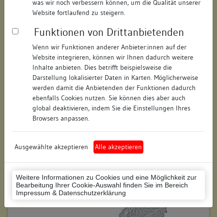
was wir noch verbessern können, um die Qualität unserer
Hausnummer:
7
Website fortlaufend zu steigern.
Funktionen von Drittanbietenden
Postleitzahl:
78628
Wenn wir Funktionen anderer Anbieter:innen auf der
Stadt-Teilort:
Rottweil
Website integrieren, können wir Ihnen dadurch weitere
Inhalte anbieten. Dies betrifft beispielsweise die
Regierungsbezirk:
Freiburg
Darstellung lokalisierter Daten in Karten. Möglicherweise
werden damit die Anbietenden der Funktionen dadurch
Kreis:
Rottweil (Landkreis)
ebenfalls Cookies nutzen. Sie können dies aber auch
global deaktivieren, indem Sie die Einstellungen Ihres
Wohnplatzschlüssel:
8325049025
Browsers anpassen.
Flurstücknummer:
keine
Ausgewählte akzeptieren
Alle akzeptieren
Historischer Straßenname:
keiner
Historische Gebäudenummer:
keine
Weitere Informationen zu Cookies und eine Möglichkeit zur
Bearbeitung Ihrer Cookie-Auswahl finden Sie im Bereich
Lage des Wohnplatzes:
Impressum & Datenschutzerklärung