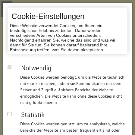
Zur Navigation springen
Zum Inhalt der Website springen
Login
|
Schriftgröße anpassen
|
Kontakt
|
Handbuch
|
Impressum
& Datenschutzerklärung
Cookie-Einstellungen
Diese Website verwendet Cookies, um Ihnen ein
bestmögliches Erlebnis zu bieten. Dabei werden
verschiedene Arten von Cookies unterschieden.
Nachfolgend erfahren Sie, welche das sind und was wir
Datenbank Bauforschung/Restaurierung
damit für Sie tun. Sie können darauf basierend Ihre
Entscheidung treffen, was Sie davon akzeptieren.
Wohnhaus
Notwendig
Diese Cookies werden benötigt, um die Website technisch
ID:
141381587520
/
Datum:
26.06.2014
nutzbar zu machen, indem sie Kommunikation mit dem
Datenbestand:
Bauforschung und Restaurierung
Server und Zugriff auf sichere Bereiche der Website
ermöglichen. Die Website kann ohne diese Cookies nicht
Als PDF herunterladen:
richtig funktionieren.
Alle Inhalte dieser Seite:
/
Statistik
Objektdaten
Diese Cookies werden genutzt, um zu analysieren, welche
Bereiche der Website am besten frequentiert sind oder
Straße:
Hauptstraße