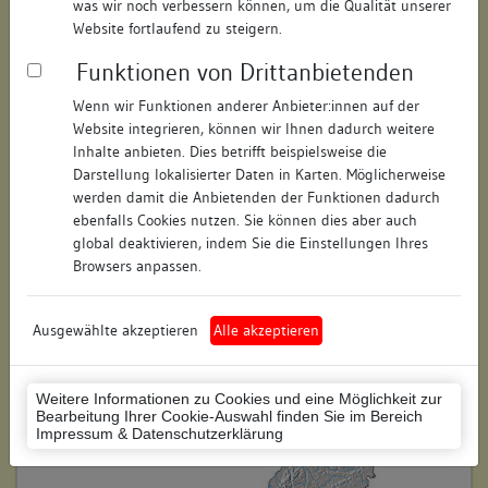
was wir noch verbessern können, um die Qualität unserer
Hausnummer:
3
Website fortlaufend zu steigern.
Funktionen von Drittanbietenden
Postleitzahl:
79346
Wenn wir Funktionen anderer Anbieter:innen auf der
Stadt-Teilort:
Endingen
Website integrieren, können wir Ihnen dadurch weitere
Inhalte anbieten. Dies betrifft beispielsweise die
Regierungsbezirk:
Freiburg
Darstellung lokalisierter Daten in Karten. Möglicherweise
werden damit die Anbietenden der Funktionen dadurch
Kreis:
Emmendingen (Landkreis)
ebenfalls Cookies nutzen. Sie können dies aber auch
global deaktivieren, indem Sie die Einstellungen Ihres
Wohnplatzschlüssel:
8316012003
Browsers anpassen.
Flurstücknummer:
keine
Ausgewählte akzeptieren
Alle akzeptieren
Historischer Straßenname:
keiner
Historische Gebäudenummer:
keine
Weitere Informationen zu Cookies und eine Möglichkeit zur
Bearbeitung Ihrer Cookie-Auswahl finden Sie im Bereich
Lage des Wohnplatzes:
Impressum & Datenschutzerklärung