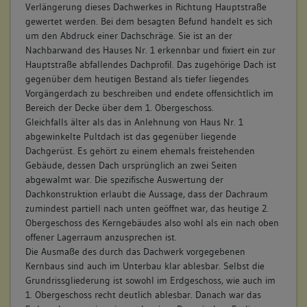
Verlängerung dieses Dachwerkes in Richtung Hauptstraße
gewertet werden. Bei dem besagten Befund handelt es sich
um den Abdruck einer Dachschräge. Sie ist an der
Nachbarwand des Hauses Nr. 1 erkennbar und fixiert ein zur
Hauptstraße abfallendes Dachprofil. Das zugehörige Dach ist
gegenüber dem heutigen Bestand als tiefer liegendes
Vorgängerdach zu beschreiben und endete offensichtlich im
Bereich der Decke über dem 1. Obergeschoss.
Gleichfalls älter als das in Anlehnung von Haus Nr. 1
abgewinkelte Pultdach ist das gegenüber liegende
Dachgerüst. Es gehört zu einem ehemals freistehenden
Gebäude, dessen Dach ursprünglich an zwei Seiten
abgewalmt war. Die spezifische Auswertung der
Dachkonstruktion erlaubt die Aussage, dass der Dachraum
zumindest partiell nach unten geöffnet war, das heutige 2.
Obergeschoss des Kerngebäudes also wohl als ein nach oben
offener Lagerraum anzusprechen ist.
Die Ausmaße des durch das Dachwerk vorgegebenen
Kernbaus sind auch im Unterbau klar ablesbar. Selbst die
Grundrissgliederung ist sowohl im Erdgeschoss, wie auch im
1. Obergeschoss recht deutlich ablesbar. Danach war das