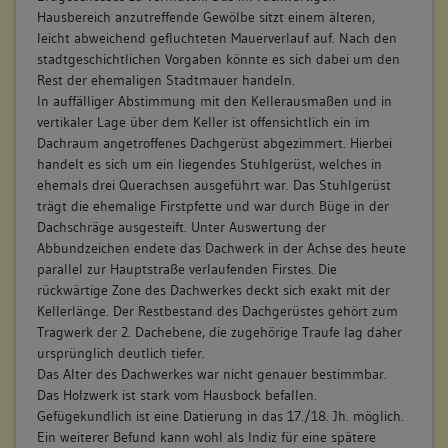
Hausbereich anzutreffende Gewölbe sitzt einem älteren,
unterteilt.
leicht abweichend gefluchteten Mauerverlauf auf. Nach den
Betroffene Gebäudeteile:
stadtgeschichtlichen Vorgaben könnte es sich dabei um den
Ausstattung
Rest der ehemaligen Stadtmauer handeln.
In auffälliger Abstimmung mit den Kellerausmaßen und in
vertikaler Lage über dem Keller ist offensichtlich ein im
Dachraum angetroffenes Dachgerüst abgezimmert. Hierbei
handelt es sich um ein liegendes Stuhlgerüst, welches in
ehemals drei Querachsen ausgeführt war. Das Stuhlgerüst
trägt die ehemalige Firstpfette und war durch Büge in der
Dachschräge ausgesteift. Unter Auswertung der
Abbundzeichen endete das Dachwerk in der Achse des heute
parallel zur Hauptstraße verlaufenden Firstes. Die
rückwärtige Zone des Dachwerkes deckt sich exakt mit der
Kellerlänge. Der Restbestand des Dachgerüstes gehört zum
Tragwerk der 2. Dachebene, die zugehörige Traufe lag daher
ursprünglich deutlich tiefer.
Das Alter des Dachwerkes war nicht genauer bestimmbar.
Das Holzwerk ist stark vom Hausbock befallen.
Gefügekundlich ist eine Datierung in das 17./18. Jh. möglich.
Ein weiterer Befund kann wohl als Indiz für eine spätere