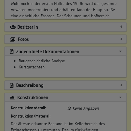
Wohl noch in der ersten Hälfte des 19. Jh. wird das gesamte
Anwesen modernisiert und erhält entlang der Hauptstraße
eine einheitliche Fassade. Der Scheunen und Hofbereich
verschwindet hinter einer dreigeschossigen Massivwand mit
Besitzer:in
Hofeinfahrt, wobei der ursprüngliche Hofbereich das zentrale
Treppenhaus aufnimmt. Auch der Kernbau erfährt einen
Fotos
Umbau. Die ehemaligen Fachwerkwände des 1. und 2.
Obergeschosses werden entlang der Straße massiv ersetzt
Zugeordnete Dokumentationen
und runden so das einheitliche Bild ab. Unter Belassung der
alten Dachwerke erhält der Gesamtpkomplex eine
Baugeschichtliche Analyse
einheitliche Dachfläche.
Kurzgutachten
Betroffene Gebäudeteile:
Erdgeschoss
Beschreibung
Obergeschoss(e)
Dachgeschoss(e)
Konstruktionen
Konstruktionsdetail:
keine Angaben
Konstruktion/Material:
3. Bauphase:
(1900 - 1999)
Der älteste erkannte Bestand ist im Kellerbereich des
Erdgeschosses zu vermuten. Das im rückwärtigen
Im Verlauf des 20. Jh. ist das Gebäude in 4 Wohneinheiten