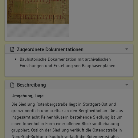
stammen von dem Stuttgarter Regierungsbaumeister Rudolf
Burkhard.
Betroffene Gebäudeteile:
keine
Zugeordnete Dokumentationen
3. Bauphase:
(1977 - 1978)
Bauhistorische Dokumentation mit archivalischen
Erhebliche Modernisierungsmaßnahmen wurden in den
Forschungen und Erstellung von Bauphasenplänen
Jahren 1977-1978 an den Gebäuden der Siedlung
Rotenbergstraße durchgeführt. In allen Wohnungen wurden
zeitgemäße Badezimmer
Beschreibung
eingerichtet, wodurch die ehemaligen Veranden
Umgebung, Lage:
verschwanden. Zudem wurden nahezu alle Innentüren sowie
alle Fenster erneuert. Im Zuge dieser Maßnahmen wurden
Die Siedlung Rotenbergstraße liegt in Stuttgart-Ost und
auch ganz allgemein die Oberflächen (Böden, Wände, Decken)
grenzt nördlich unmittelbar an den Bergfriedhof an. Die aus
erneuert, so dass von der ehemaligen Ausstattung in den
insgesamt acht Reihenhäusern bestehende Siedlung ist um
Wohnungen nichts mehr zu sehen ist.
einen Innenhof in Form einer offenen Blockrandbebauung
gruppiert. Östlich der Siedlung verläuft die Ostendstraße in
Betroffene Gebäudeteile:
Nord-Süd-Richtung. Südlich verläuft die Rotenbergstraße,