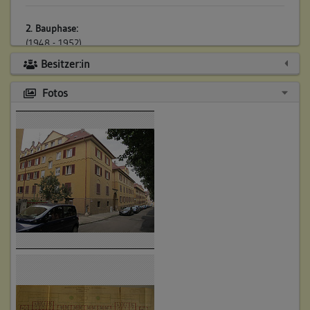
2. Bauphase:
(1948 - 1952)
In Folge von Zerstörungen während des Zweiten Weltkriegs
Besitzer:in
wurden ab 1948 die beschädigten bzw. zerstörten Gebäude
saniert bzw. wiederaufgebaut. Vom Mai 1948 liegt ein
Fotos
Baugesuch für Instandsetzungsmaßnahmen am Gebäude
Rotenbergstraße 65 vor. Neben zumeist kleineren baulichen
Eingriffen in den Vollgeschossen wurde dabei der gesamte
Dachstock neu aufgerichtet.
Vom März 1950 liegt ein Baugesuch für den Wiederaufbau
der Gebäude 65A und 67A vor. Dabei wurde die gesamte
westliche Hälfte des nördlichen Reihenhauses 65A-71A - mit
den vorspringenden Eckhäusern - neu erbaut. Noch heute ist
dieser Neubau an den andersartigen Haustürgewänden und
am rechtwinkligen Eckhaus zu erkennen.
Die gravierendste Zerstörung erlitt allerdings der östliche
Flügel entlang der Ostendstraße. Dieses Gebäude (Hausnr.
77-81B) wurde weitestgehend zerstört und 1952 mit anderer
Grundrissgliederung und einem Geschoss mehr als zuvor neu
erbaut. Die Pläne für den Wiederaufbau des Gebäudes 77-81B