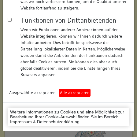
was wir noch verbessern können, um die Qualität unserer
Hausnummer:
55-81
Website fortlaufend zu steigern.
Funktionen von Drittanbietenden
Postleitzahl:
70190
Wenn wir Funktionen anderer Anbieter:innen auf der
Stadt-Teilort:
Stuttgart
Website integrieren, können wir Ihnen dadurch weitere
Inhalte anbieten. Dies betrifft beispielsweise die
Regierungsbezirk:
Stuttgart
Darstellung lokalisierter Daten in Karten. Möglicherweise
werden damit die Anbietenden der Funktionen dadurch
Kreis:
Stuttgart (Stadtkreis)
ebenfalls Cookies nutzen. Sie können dies aber auch
global deaktivieren, indem Sie die Einstellungen Ihres
Wohnplatzschlüssel:
8111000052
Browsers anpassen.
Flurstücknummer:
keine
Ausgewählte akzeptieren
Alle akzeptieren
Historischer Straßenname:
keiner
Historische Gebäudenummer:
keine
Weitere Informationen zu Cookies und eine Möglichkeit zur
Bearbeitung Ihrer Cookie-Auswahl finden Sie im Bereich
Lage des Wohnplatzes:
Impressum & Datenschutzerklärung