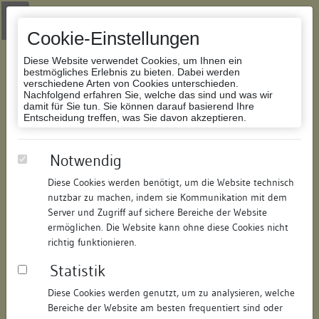
Zur Navigation springen
Zum Inhalt der Website springen
Login
|
Schriftgröße anpassen
|
Kontakt
|
Handbuch
|
Impressum
& Datenschutzerklärung
Cookie-Einstellungen
Diese Website verwendet Cookies, um Ihnen ein
bestmögliches Erlebnis zu bieten. Dabei werden
verschiedene Arten von Cookies unterschieden.
Nachfolgend erfahren Sie, welche das sind und was wir
Datenbank Bauforschung/Restaurierung
damit für Sie tun. Sie können darauf basierend Ihre
Entscheidung treffen, was Sie davon akzeptieren.
Siedlung Rotenbergstraße
Notwendig
Diese Cookies werden benötigt, um die Website technisch
ID:
131314158923
/
Datum:
28.08.2010
nutzbar zu machen, indem sie Kommunikation mit dem
Datenbestand:
Bauforschung
Server und Zugriff auf sichere Bereiche der Website
ermöglichen. Die Website kann ohne diese Cookies nicht
Als PDF herunterladen:
richtig funktionieren.
Alle Inhalte dieser Seite:
/
Statistik
Objektdaten
Diese Cookies werden genutzt, um zu analysieren, welche
Bereiche der Website am besten frequentiert sind oder
Straße:
Rotenbergstraße