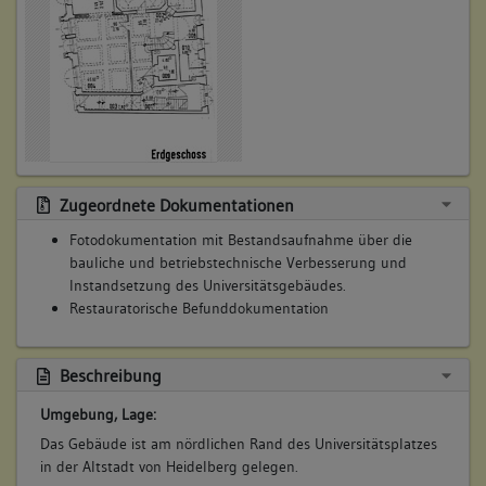
Betroffene Gebäudeteile:
keine
Bauwerkstyp:
Wohnbauten
Wohn- und Geschäftshaus
Zugeordnete Dokumentationen
2. Bauphase:
(1901 - 1938)
Fotodokumentation mit Bestandsaufnahme über die
bauliche und betriebstechnische Verbesserung und
Das Gebäude wurde bis 1938 als repräsentative Filiale der
Instandsetzung des Universitätsgebäudes.
Oberrheinischen Bank in Mannheim genutzt.(a)
Restauratorische Befunddokumentation
Betroffene Gebäudeteile:
keine
Beschreibung
Umgebung, Lage:
3. Bauphase:
(1939 - 1966)
Das Gebäude ist am nördlichen Rand des Universitätsplatzes
in der Altstadt von Heidelberg gelegen.
1939 ging das Gebäude in den Besitz des Unterländer-