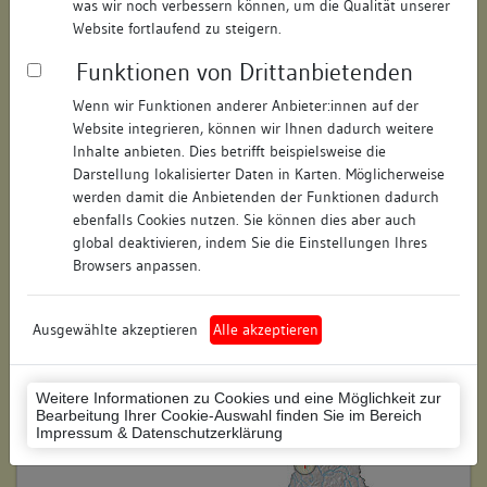
was wir noch verbessern können, um die Qualität unserer
Straße:
Hauptstraße
Website fortlaufend zu steigern.
Hausnummer:
126
Funktionen von Drittanbietenden
Postleitzahl:
69117
Wenn wir Funktionen anderer Anbieter:innen auf der
Website integrieren, können wir Ihnen dadurch weitere
Stadt-Teilort:
Heidelberg-Altstadt
Inhalte anbieten. Dies betrifft beispielsweise die
Darstellung lokalisierter Daten in Karten. Möglicherweise
werden damit die Anbietenden der Funktionen dadurch
Regierungsbezirk:
Karlsruhe
ebenfalls Cookies nutzen. Sie können dies aber auch
global deaktivieren, indem Sie die Einstellungen Ihres
Kreis:
Heidelberg (Stadtkreis)
Browsers anpassen.
Wohnplatzschlüssel:
8221000002
Flurstücknummer:
943
Ausgewählte akzeptieren
Alle akzeptieren
Historischer Straßenname:
keiner
Weitere Informationen zu Cookies und eine Möglichkeit zur
Historische Gebäudenummer:
keine
Bearbeitung Ihrer Cookie-Auswahl finden Sie im Bereich
Impressum & Datenschutzerklärung
Lage des Wohnplatzes: