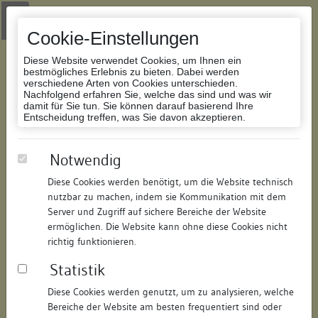
Zur Navigation springen
Zum Inhalt der Website springen
Login
|
Schriftgröße anpassen
|
Kontakt
|
Handbuch
|
Impressum
& Datenschutzerklärung
Cookie-Einstellungen
Diese Website verwendet Cookies, um Ihnen ein
bestmögliches Erlebnis zu bieten. Dabei werden
verschiedene Arten von Cookies unterschieden.
Nachfolgend erfahren Sie, welche das sind und was wir
Datenbank Bauforschung/Restaurierung
damit für Sie tun. Sie können darauf basierend Ihre
Entscheidung treffen, was Sie davon akzeptieren.
ehem. Oberrheinische Bank,
Notwendig
Bank- und Wohnhaus
Diese Cookies werden benötigt, um die Website technisch
nutzbar zu machen, indem sie Kommunikation mit dem
ID:
131314119057
/
Datum:
28.08.2009
Server und Zugriff auf sichere Bereiche der Website
Datenbestand:
Bauforschung
ermöglichen. Die Website kann ohne diese Cookies nicht
richtig funktionieren.
Als PDF herunterladen:
Statistik
Alle Inhalte dieser Seite:
/
Diese Cookies werden genutzt, um zu analysieren, welche
Objektdaten
Bereiche der Website am besten frequentiert sind oder