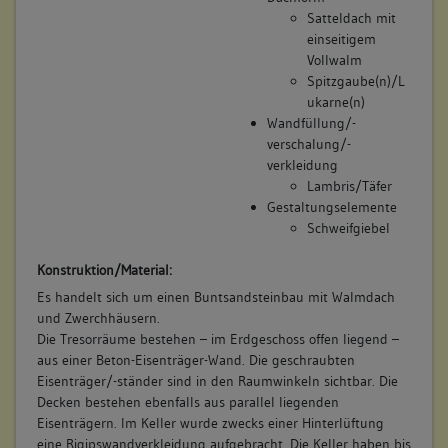
Das Haupttreppenhaus liegt zentral. Die Treppe ist mit
Satteldach mit
geschwungenen Läufen, Terrazzostufen und
einseitigem
schmiedeeisernem Geländer ausgestattet.
Vollwalm
In der ehemaligen Schalterhalle sind alte gusseiserne
Spitzgaube(n)/L
Heizkörper vorzufinden.
ukarne(n)
Im Obergeschoss sind noch originale Stuckdecken,
Wandfüllung/-
Fußleisten, Heizkörper und Fenster erhalten.
verschalung/-
Im südlichen Treppenhaus befinden sich auf allen Podesten
verkleidung
bleiverglaste Fenster mit Wappen.
Lambris/Täfer
Gestaltungselemente
Schweifgiebel
Konstruktion/Material:
Es handelt sich um einen Buntsandsteinbau mit Walmdach
und Zwerchhäusern.
Die Tresorräume bestehen – im Erdgeschoss offen liegend –
aus einer Beton-Eisenträger-Wand. Die geschraubten
Eisenträger/-ständer sind in den Raumwinkeln sichtbar. Die
Decken bestehen ebenfalls aus parallel liegenden
Eisenträgern. Im Keller wurde zwecks einer Hinterlüftung
eine Rigipswandverkleidung aufgebracht. Die Keller haben bis