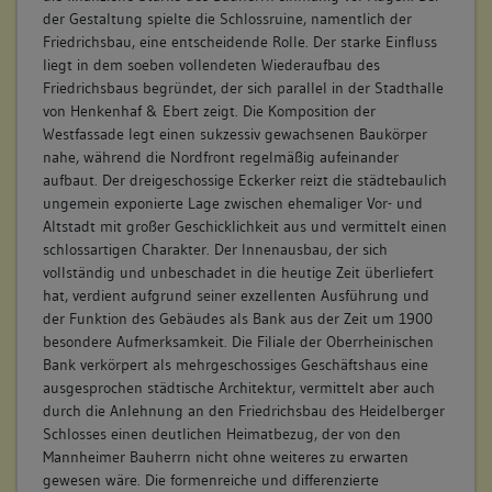
der Gestaltung spielte die Schlossruine, namentlich der
Friedrichsbau, eine entscheidende Rolle. Der starke Einfluss
liegt in dem soeben vollendeten Wiederaufbau des
Friedrichsbaus begründet, der sich parallel in der Stadthalle
von Henkenhaf & Ebert zeigt. Die Komposition der
Westfassade legt einen sukzessiv gewachsenen Baukörper
nahe, während die Nordfront regelmäßig aufeinander
aufbaut. Der dreigeschossige Eckerker reizt die städtebaulich
ungemein exponierte Lage zwischen ehemaliger Vor- und
Altstadt mit großer Geschicklichkeit aus und vermittelt einen
schlossartigen Charakter. Der Innenausbau, der sich
vollständig und unbeschadet in die heutige Zeit überliefert
hat, verdient aufgrund seiner exzellenten Ausführung und
der Funktion des Gebäudes als Bank aus der Zeit um 1900
besondere Aufmerksamkeit. Die Filiale der Oberrheinischen
Bank verkörpert als mehrgeschossiges Geschäftshaus eine
ausgesprochen städtische Architektur, vermittelt aber auch
durch die Anlehnung an den Friedrichsbau des Heidelberger
Schlosses einen deutlichen Heimatbezug, der von den
Mannheimer Bauherrn nicht ohne weiteres zu erwarten
gewesen wäre. Die formenreiche und differenzierte