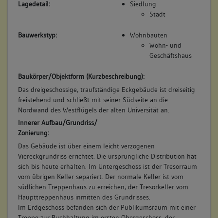
Studienfonds über, der ein volks- und kulturpolitisches
Lagedetail:
Siedlung
Institut errichtete. (a)
Stadt
Betroffene Gebäudeteile:
Bauwerkstyp:
Wohnbauten
keine
Wohn- und
Bauwerkstyp:
Geschäftshaus
Wohnbauten
Wohnhaus
Baukörper/Objektform (Kurzbeschreibung):
Anlagen für Bildung, Kunst und Wissenschaft
Das dreigeschossige, traufständige Eckgebäude ist dreiseitig
Akademie, Hochschulbau
freistehend und schließt mit seiner Südseite an die
Nordwand des Westflügels der alten Universität an.
Innerer Aufbau/Grundriss/
Zonierung:
4. Bauphase:
(1966 - 2009)
Das Gebäude ist über einem leicht verzogenen
Viereckgrundriss errichtet. Die ursprüngliche Distribution hat
1966 wurde das Gebäude vom Land Baden-Württemberg
sich bis heute erhalten. Im Untergeschoss ist der Tresorraum
erworben. Nach wechselnder universitärer Nutzung nahm
vom übrigen Keller separiert. Der normale Keller ist vom
1979 das Dekanat der philosophisch-historischen Fakultät in
südlichen Treppenhaus zu erreichen, der Tresorkeller vom
dem Anwesen seinen Sitz. (a)
Haupttreppenhaus inmitten des Grundrisses.
Betroffene Gebäudeteile:
Im Erdgeschoss befanden sich der Publikumsraum mit einer
keine
Treppe zur Buchhaltung im ersten Obergeschoss, der