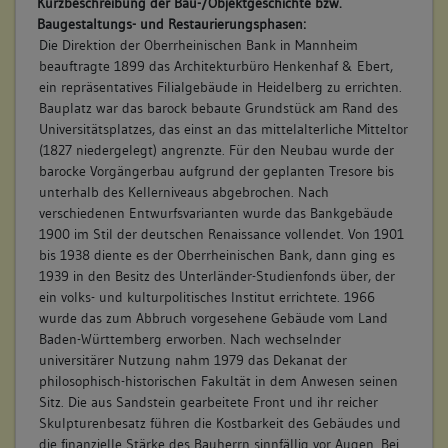
Kurzbeschreibung der Bau-/Objektgeschichte bzw.
Baugestaltungs- und Restaurierungsphasen:
Die Direktion der Oberrheinischen Bank in Mannheim
beauftragte 1899 das Architekturbüro Henkenhaf & Ebert,
ein repräsentatives Filialgebäude in Heidelberg zu errichten.
Bauplatz war das barock bebaute Grundstück am Rand des
Universitätsplatzes, das einst an das mittelalterliche Mitteltor
(1827 niedergelegt) angrenzte. Für den Neubau wurde der
barocke Vorgängerbau aufgrund der geplanten Tresore bis
unterhalb des Kellerniveaus abgebrochen. Nach
verschiedenen Entwurfsvarianten wurde das Bankgebäude
1900 im Stil der deutschen Renaissance vollendet. Von 1901
bis 1938 diente es der Oberrheinischen Bank, dann ging es
1939 in den Besitz des Unterländer-Studienfonds über, der
ein volks- und kulturpolitisches Institut errichtete. 1966
wurde das zum Abbruch vorgesehene Gebäude vom Land
Baden-Württemberg erworben. Nach wechselnder
universitärer Nutzung nahm 1979 das Dekanat der
philosophisch-historischen Fakultät in dem Anwesen seinen
Sitz. Die aus Sandstein gearbeitete Front und ihr reicher
Skulpturenbesatz führen die Kostbarkeit des Gebäudes und
die finanzielle Stärke des Bauherrn sinnfällig vor Augen. Bei