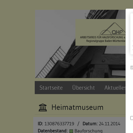
Zur Navigation springen
Zum Inhalt der Website springen
Startseite
Übersicht
Aktuelles u
Heimatmuseum
ID:
130876337719
/
Datum:
24.11.2014
Datenbestand:
Bauforschung