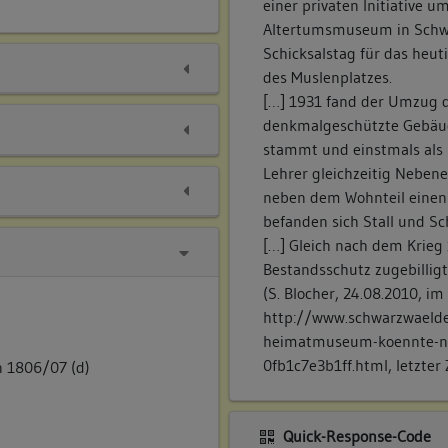
einer privaten Initiative 
Altertumsmuseum in Schwe
Schicksalstag für das he
des Muslenplatzes.
[…] 1931 fand der Umzug 
denkmalgeschützte Gebäud
stammt und einstmals als 
Lehrer gleichzeitig Neben
neben dem Wohnteil einen 
befanden sich Stall und S
[…] Gleich nach dem Krieg
Bestandsschutz zugebilligt
(S. Blocher, 24.08.2010, i
http://www.schwarzwaelder
heimatmuseum-koennte-no
0fb1c7e3b1ff.html, letzter 
 1806/07 (d)
Quick-Response-Code