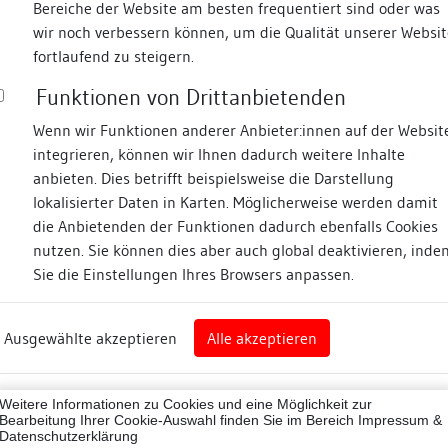
Bereiche der Website am besten frequentiert sind oder was
wir noch verbessern können, um die Qualität unserer Websit
Fotos
fortlaufend zu steigern.
Funktionen von Drittanbietenden
straße
Wenn wir Funktionen anderer Anbieter:innen auf der Websit
integrieren, können wir Ihnen dadurch weitere Inhalte
anbieten. Dies betrifft beispielsweise die Darstellung
lokalisierter Daten in Karten. Möglicherweise werden damit
die Anbietenden der Funktionen dadurch ebenfalls Cookies
gen-Schwenningen
nutzen. Sie können dies aber auch global deaktivieren, inde
Sie die Einstellungen Ihres Browsers anpassen.
Abbildungsnachweis
rg
Ausgewählte akzeptieren
Alle akzeptieren
zwald-Baar-Kreis
Zugeordnete Dokumenta
reis)
74013
Weitere Informationen zu Cookies und eine Möglichkeit zur
Dendrochronologische
Bearbeitung Ihrer Cookie-Auswahl finden Sie im Bereich
Impressum &
Datenschutzerklärung
Lietratur zum Objekt
ne