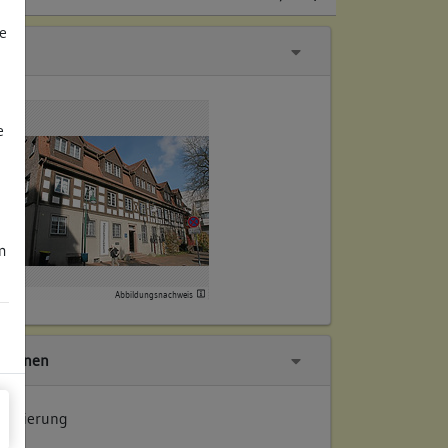
e
e
m
Abbildungsnachweis
tionen
 Datierung