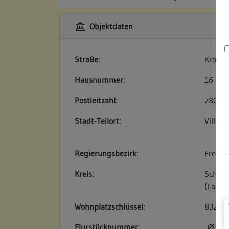
Objektdaten
Straße:
Kronen
Hausnummer:
16
Postleitzahl:
78050
Stadt-Teilort:
Villin
Regierungsbezirk:
Freibu
Kreis:
Schwar
(Landk
Wohnplatzschlüssel:
83260
Flurstücknummer:
kei