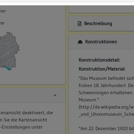
ner
ne
Beschreibung
Konstruktionen
Konstruktionsdetail:
Konstruktion/Material:
"Das Museum befindet sic
frühen 18. Jahrhundert. De
Schwenningen erhaltenen 
Museum."
(http://de.wikipedia.org/
enansicht deaktiviert, die
_und_Uhrenmuseum_Schwenn
n Sie die Kartenansicht
e-Einstellungen unter
"Am 22. Dezember 1910 bil