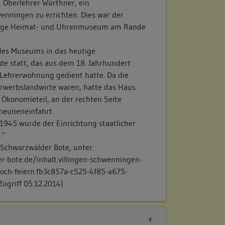
um Oberlehrer Würthner, ein
nningen zu errichten. Dies war der
utige Heimat- und Uhrenmuseum am Rande
des Museums in das heutige
e statt, das aus dem 18. Jahrhundert
Lehrerwohnung gedient hatte. Da die
erwerbslandwirte waren, hatte das Haus
Ökonomieteil, an der rechten Seite
cheuneneinfahrt.
 1945 wurde der Einrichtung staatlicher
.“
m Schwarzwälder Bote, unter:
-bote.de/inhalt.villingen-schwenningen-
ch-feiern.fb3c857a-c525-4f85-a675-
Zugriff 05.12.2014)