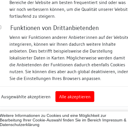
Bereiche der Website am besten frequentiert sind oder was
wir noch verbessern können, um die Qualität unserer Websit
Fotos
fortlaufend zu steigern.
Funktionen von Drittanbietenden
nsweilergasse
Wenn wir Funktionen anderer Anbieter:innen auf der Websit
integrieren, können wir Ihnen dadurch weitere Inhalte
anbieten. Dies betrifft beispielsweise die Darstellung
lokalisierter Daten in Karten. Möglicherweise werden damit
die Anbietenden der Funktionen dadurch ebenfalls Cookies
nz
nutzen. Sie können dies aber auch global deaktivieren, inde
Sie die Einstellungen Ihres Browsers anpassen.
Abbildungsnachweis
rg
Ausgewählte akzeptieren
Alle akzeptieren
nz (Landkreis)
Zugeordnete Dokumenta
43012
Weitere Informationen zu Cookies und eine Möglichkeit zur
Dendrochronologische
ne
Bearbeitung Ihrer Cookie-Auswahl finden Sie im Bereich
Impressum &
Datenschutzerklärung