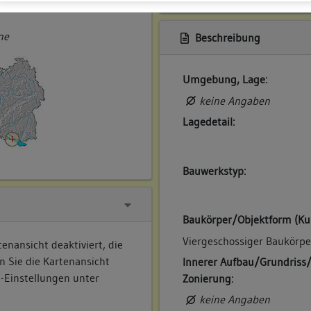
ner
ne
Beschreibung
Umgebung, Lage:
keine Angaben
Lagedetail:
Bauwerkstyp:
Baukörper/Objektform (Ku
Viergeschossiger Baukörpe
enansicht deaktiviert, die
n Sie die Kartenansicht
Innerer Aufbau/Grundriss
e-Einstellungen unter
Zonierung:
keine Angaben