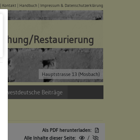
|
Kontakt
|
Handbuch
|
Impressum & Datenschutzerklärung
schung/Restaurierung
Hauptstrasse 13 (Mosbach)
üdwestdeutsche Beiträge
Als PDF herunterladen:
Alle Inhalte dieser Seite:
/