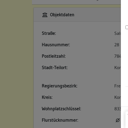
Objektdaten
Straße:
Salman
Hausnummer:
28
Postleitzahl:
78426
Stadt-Teilort:
Konsta
Regierungsbezirk:
Freibu
Kreis:
Konsta
Wohnplatzschlüssel:
83350
Flurstücknummer:
kei