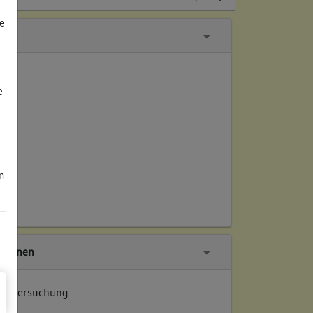
e
e
m
tionen
 Untersuchung