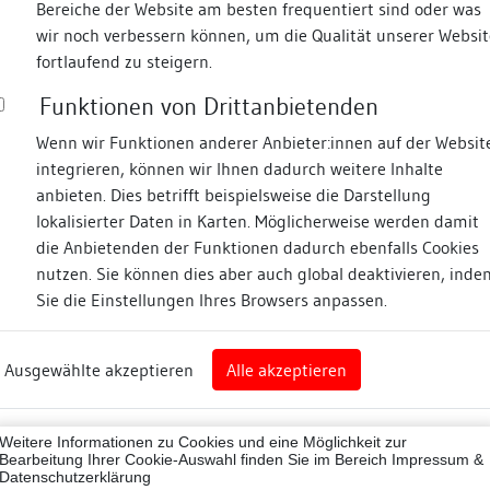
Bereiche der Website am besten frequentiert sind oder was
wir noch verbessern können, um die Qualität unserer Websit
Fotos
fortlaufend zu steigern.
Funktionen von Drittanbietenden
sse
Wenn wir Funktionen anderer Anbieter:innen auf der Websit
integrieren, können wir Ihnen dadurch weitere Inhalte
anbieten. Dies betrifft beispielsweise die Darstellung
lokalisierter Daten in Karten. Möglicherweise werden damit
die Anbietenden der Funktionen dadurch ebenfalls Cookies
nz
nutzen. Sie können dies aber auch global deaktivieren, inde
Sie die Einstellungen Ihres Browsers anpassen.
Abbildungsnachweis
rg
Ausgewählte akzeptieren
Alle akzeptieren
nz (Landkreis)
Zugeordnete Dokumenta
43012
Weitere Informationen zu Cookies und eine Möglichkeit zur
Bauhistorische Dokum
ne
Bearbeitung Ihrer Cookie-Auswahl finden Sie im Bereich
Impressum &
Datenschutzerklärung