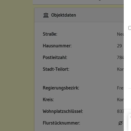
Objektdaten
Straße:
Neuga
Hausnummer:
29
Postleitzahl:
78426
Stadt-Teilort:
Konsta
Regierungsbezirk:
Freibu
Kreis:
Konsta
Wohnplatzschlüssel:
83350
Flurstücknummer:
kei