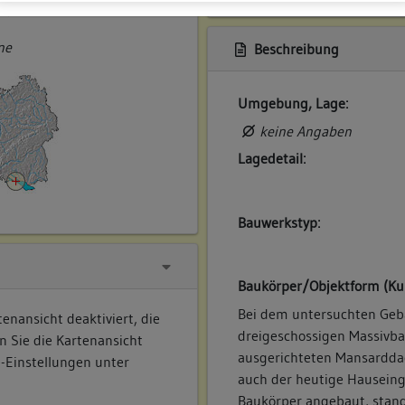
ner
ne
Beschreibung
Umgebung, Lage:
keine Angaben
Lagedetail:
Bauwerkstyp:
Baukörper/Objektform (Ku
Bei dem untersuchten Geb
enansicht deaktiviert, die
dreigeschossigen Massivba
n Sie die Kartenansicht
ausgerichteten Mansarddach
e-Einstellungen unter
auch der heutige Hausein
Baukörper angebaut, stand 