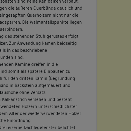
sonsten sind keine Kehlbalken verbaut.
gen die äußeren Querbünde deutlich und
eingezapften Querhölzern nicht nur die
adsparren. Die Walmanfallspunkte liegen
uerbindern.
ng des stehenden Stuhlgerüstes erfolgt
ölzer. Zur Anwendung kamen beidseitig
alls in das beschriebene
unden sind.
enden Kamine greifen in die
ind somit als spätere Einbauten zu
uch für den dritten Kamin (Begründung
 sind in Backstein aufgemauert und
Haushöhe ohne Versatz.
m Kalkanstrich versehen und besteht
rwendeten Hölzern unterschiedlichster
h dem Alter der wiederverwendeten Hölzer
iche Einordnung.
ei eiserne Dachlegefenster belichtet.