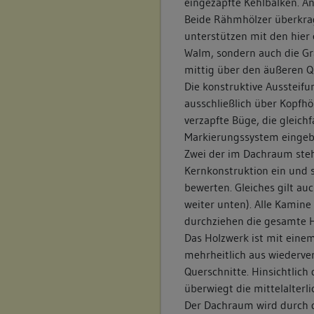
eingezapfte Kehlbalken. An
Beide Rähmhölzer überkra
unterstützen mit den hier 
Walm, sondern auch die Gr
mittig über den äußeren Q
Die konstruktive Aussteifu
ausschließlich über Kopfh
verzapfte Büge, die gleichf
Markierungssystem eingeb
Zwei der im Dachraum steh
Kernkonstruktion ein und s
bewerten. Gleiches gilt a
weiter unten). Alle Kamine
durchziehen die gesamte 
Das Holzwerk ist mit eine
mehrheitlich aus wiederve
Querschnitte. Hinsichtlic
überwiegt die mittelalterl
Der Dachraum wird durch dr