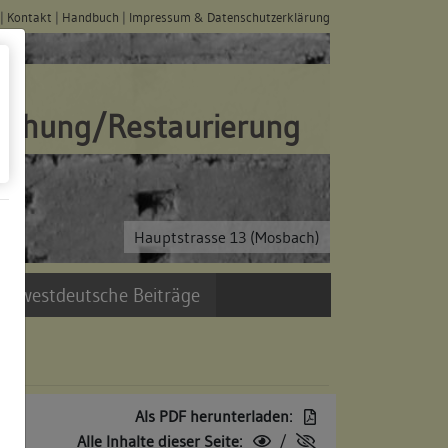
|
Kontakt
|
Handbuch
|
Impressum & Datenschutzerklärung
schung/Restaurierung
Hauptstrasse 13 (Mosbach)
üdwestdeutsche Beiträge
Als PDF herunterladen:
Alle Inhalte dieser Seite:
/