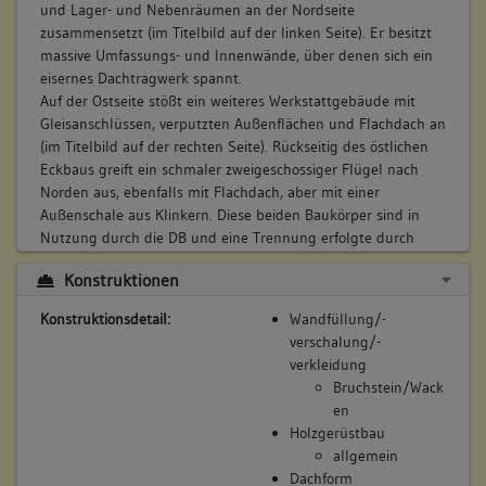
und Lager- und Nebenräumen an der Nordseite
zusammensetzt (im Titelbild auf der linken Seite). Er besitzt
massive Umfassungs- und Innenwände, über denen sich ein
eisernes Dachtragwerk spannt.
Auf der Ostseite stößt ein weiteres Werkstattgebäude mit
Gleisanschlüssen, verputzten Außenflächen und Flachdach an
(im Titelbild auf der rechten Seite). Rückseitig des östlichen
Eckbaus greift ein schmaler zweigeschossiger Flügel nach
Norden aus, ebenfalls mit Flachdach, aber mit einer
Außenschale aus Klinkern. Diese beiden Baukörper sind in
Nutzung durch die DB und eine Trennung erfolgte durch
Vermauerung aller früheren Verbindungen. Sie sind in der
Konstruktionen
Baualterskartierung nur angedeutet.
Vorgefundener Zustand (z.B. Schäden, Vorzustand):
Konstruktionsdetail:
Wandfüllung/-
verschalung/-
keine Angaben
verkleidung
Bestand/Ausstattung:
Bruchstein/Wack
keine Angaben
en
Holzgerüstbau
allgemein
Dachform