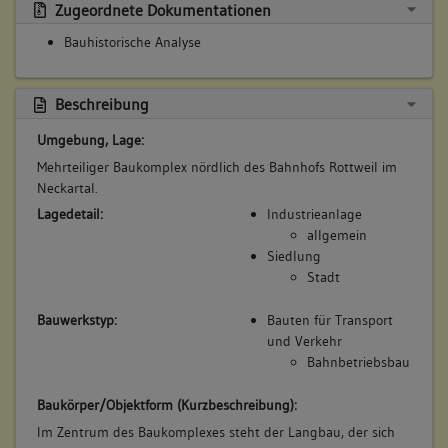
Zugeordnete Dokumentationen
Betroffene Gebäudeteile:
Bauhistorische Analyse
Erdgeschoss
Lagedetail:
Beschreibung
Industrieanlage
allgemein
Umgebung, Lage:
Mehrteiliger Baukomplex nördlich des Bahnhofs Rottweil im
Bauwerkstyp:
Neckartal.
Bauten für Transport und Verkehr
Lagedetail:
Industrieanlage
Bahnbetriebsbau
allgemein
Siedlung
Stadt
4. Bauphase:
Bauwerkstyp:
Bauten für Transport
(1977)
und Verkehr
Östliche Werkstatt vollständig auf verkürzter Grundfläche und
Bahnbetriebsbau
in anderer Form und Konstruktion ersetzt.
Betroffene Gebäudeteile:
Baukörper/Objektform (Kurzbeschreibung):
Erdgeschoss
Im Zentrum des Baukomplexes steht der Langbau, der sich