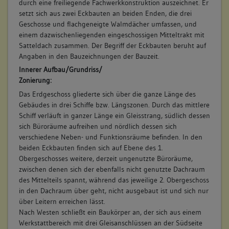
Obergeschoss(e)
durch eine freiliegende Fachwerkkonstruktion auszeichnet. Er
setzt sich aus zwei Eckbauten an beiden Enden, die drei
Lagedetail:
Geschosse und flachgeneigte Walmdächer umfassen, und
einem dazwischenliegenden eingeschossigen Mitteltrakt mit
Industrieanlage
Satteldach zusammen. Der Begriff der Eckbauten beruht auf
allgemein
Angaben in den Bauzeichnungen der Bauzeit.
Innerer Aufbau/Grundriss/
Bauwerkstyp:
Zonierung:
Bauten für Transport und Verkehr
Das Erdgeschoss gliederte sich über die ganze Länge des
Bahnbetriebsbau
Gebäudes in drei Schiffe bzw. Längszonen. Durch das mittlere
Schiff verläuft in ganzer Länge ein Gleisstrang, südlich dessen
sich Büroräume aufreihen und nördlich dessen sich
verschiedene Neben- und Funktionsräume befinden. In den
beiden Eckbauten finden sich auf Ebene des 1.
Obergeschosses weitere, derzeit ungenutzte Büroräume,
zwischen denen sich der ebenfalls nicht genutzte Dachraum
des Mittelteils spannt, während das jeweilige 2. Obergeschoss
in den Dachraum über geht, nicht ausgebaut ist und sich nur
über Leitern erreichen lässt.
Nach Westen schließt ein Baukörper an, der sich aus einem
Werkstattbereich mit drei Gleisanschlüssen an der Südseite