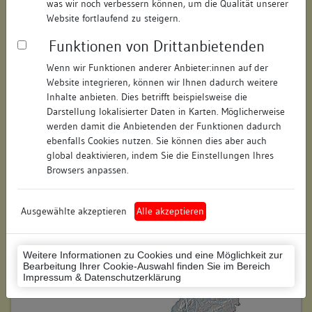
was wir noch verbessern können, um die Qualität unserer
Hausnummer:
10
Website fortlaufend zu steigern.
Funktionen von Drittanbietenden
Postleitzahl:
78628
Wenn wir Funktionen anderer Anbieter:innen auf der
Stadt-Teilort:
Rottweil
Website integrieren, können wir Ihnen dadurch weitere
Inhalte anbieten. Dies betrifft beispielsweise die
Regierungsbezirk:
Freiburg
Darstellung lokalisierter Daten in Karten. Möglicherweise
werden damit die Anbietenden der Funktionen dadurch
Kreis:
Rottweil (Landkreis)
ebenfalls Cookies nutzen. Sie können dies aber auch
global deaktivieren, indem Sie die Einstellungen Ihres
Wohnplatzschlüssel:
8325049025
Browsers anpassen.
Flurstücknummer:
keine
Ausgewählte akzeptieren
Alle akzeptieren
Historischer Straßenname:
keiner
Historische Gebäudenummer:
keine
Weitere Informationen zu Cookies und eine Möglichkeit zur
Bearbeitung Ihrer Cookie-Auswahl finden Sie im Bereich
Lage des Wohnplatzes:
Impressum & Datenschutzerklärung