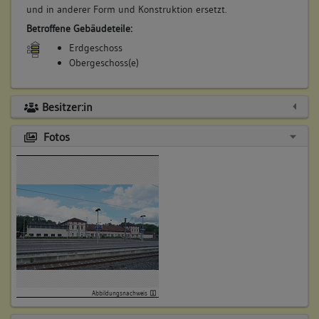
und in anderer Form und Konstruktion ersetzt.
Betroffene Gebäudeteile:
Erdgeschoss
Obergeschoss(e)
Lagedetail:
Besitzer:in
Industrieanlage
allgemein
Fotos
Bauwerkstyp:
Bauten für Transport und Verkehr
Bahnbetriebsbau
3. Bauphase:
(1961)
Nach Norden ausgreifender schmaler Flügel völlständig auf
Abbildungsnachweis
verkürzter Grundfläche und in anderer Form und
Konstruktion ersetzt.