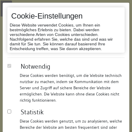
Zur Navigation springen
Zum Inhalt der Website springen
Login
|
Schriftgröße anpassen
|
Kontakt
|
Handbuch
|
Impressum
& Datenschutzerklärung
Cookie-Einstellungen
Diese Website verwendet Cookies, um Ihnen ein
bestmögliches Erlebnis zu bieten. Dabei werden
verschiedene Arten von Cookies unterschieden.
Nachfolgend erfahren Sie, welche das sind und was wir
Datenbank Bauforschung/Restaurierung
damit für Sie tun. Sie können darauf basierend Ihre
Entscheidung treffen, was Sie davon akzeptieren.
Bahnbetriebswerk
Notwendig
Diese Cookies werden benötigt, um die Website technisch
ID:
121136797111
/
Datum:
14.04.2026
nutzbar zu machen, indem sie Kommunikation mit dem
Datenbestand:
Bauforschung
Server und Zugriff auf sichere Bereiche der Website
ermöglichen. Die Website kann ohne diese Cookies nicht
Als PDF herunterladen:
richtig funktionieren.
Alle Inhalte dieser Seite:
/
Statistik
Objektdaten
Diese Cookies werden genutzt, um zu analysieren, welche
Bereiche der Website am besten frequentiert sind oder
Straße:
Bahnhof