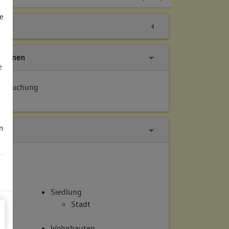
e
tionen
e
tersuchung
m
Siedlung
Stadt
Wohnbauten