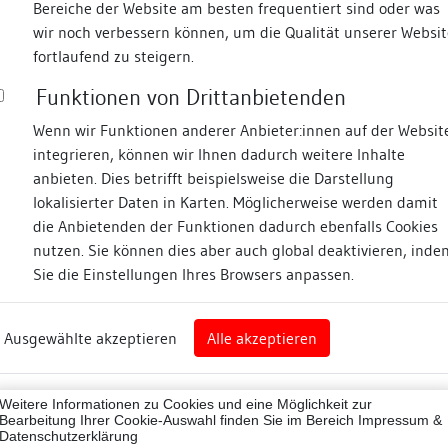
Bereiche der Website am besten frequentiert sind oder was
wir noch verbessern können, um die Qualität unserer Websit
Fotos
fortlaufend zu steigern.
Funktionen von Drittanbietenden
Zugeordnete Dokumenta
arkt
Wenn wir Funktionen anderer Anbieter:innen auf der Websit
integrieren, können wir Ihnen dadurch weitere Inhalte
Bauhistorische Kurzun
anbieten. Dies betrifft beispielsweise die Darstellung
lokalisierter Daten in Karten. Möglicherweise werden damit
die Anbietenden der Funktionen dadurch ebenfalls Cookies
nz
nutzen. Sie können dies aber auch global deaktivieren, inde
Beschreibung
Sie die Einstellungen Ihres Browsers anpassen.
rg
Umgebung, Lage:
Ausgewählte akzeptieren
Alle akzeptieren
nz (Landkreis)
keine Angaben
Lagedetail:
43012
Weitere Informationen zu Cookies und eine Möglichkeit zur
ne
Bearbeitung Ihrer Cookie-Auswahl finden Sie im Bereich
Impressum &
Datenschutzerklärung
Bauwerkstyp: