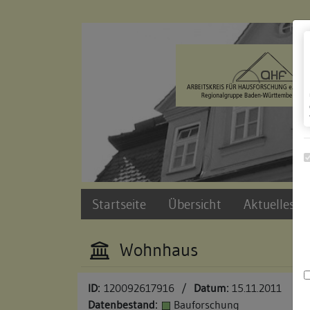
Zur Navigation springen
Zum Inhalt der Website springen
Startseite
Übersicht
Aktuelles u
Wohnhaus
ID:
120092617916
/
Datum:
15.11.2011
Datenbestand:
Bauforschung