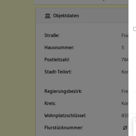
Objektdaten
Straße:
Fischm
Hausnummer:
5
Postleitzahl:
78426
Stadt-Teilort:
Konsta
Regierungsbezirk:
Freibu
Kreis:
Konsta
Wohnplatzschlüssel:
83350
Flurstücknummer:
kei