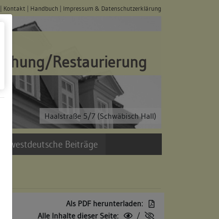
|
Kontakt
|
Handbuch
|
Impressum & Datenschutzerklärung
schung/Restaurierung
Haalstraße 5/7 (Schwäbisch Hall)
üdwestdeutsche Beiträge
Als PDF herunterladen:
Alle Inhalte dieser Seite:
/