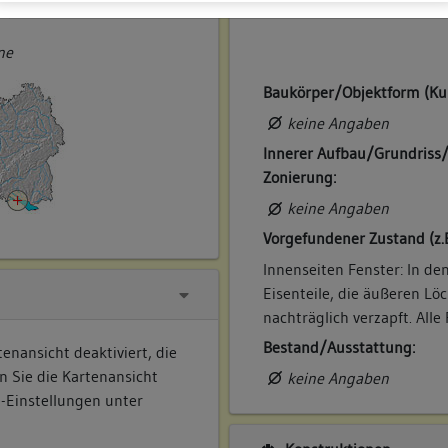
ner
ne
Baukörper/Objektform (Ku
keine Angaben
Innerer Aufbau/Grundriss
Zonierung:
keine Angaben
Vorgefundener Zustand (z.
Innenseiten Fenster: In d
Eisenteile, die äußeren Löc
nachträglich verzapft. Alle
Bestand/Ausstattung:
enansicht deaktiviert, die
n Sie die Kartenansicht
keine Angaben
e-Einstellungen unter