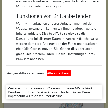
was wir noch verbessern können, um die Qualität unserer
Hausnummer:
16
Website fortlaufend zu steigern.
Funktionen von Drittanbietenden
Postleitzahl:
78462
Wenn wir Funktionen anderer Anbieter:innen auf der
Stadt-Teilort:
Konstanz
Website integrieren, können wir Ihnen dadurch weitere
Inhalte anbieten. Dies betrifft beispielsweise die
Regierungsbezirk:
Freiburg
Darstellung lokalisierter Daten in Karten. Möglicherweise
werden damit die Anbietenden der Funktionen dadurch
Kreis:
Konstanz (Landkreis)
ebenfalls Cookies nutzen. Sie können dies aber auch
global deaktivieren, indem Sie die Einstellungen Ihres
Wohnplatzschlüssel:
8335043012
Browsers anpassen.
Flurstücknummer:
keine
Ausgewählte akzeptieren
Alle akzeptieren
Historischer Straßenname:
keiner
Historische Gebäudenummer:
keine
Weitere Informationen zu Cookies und eine Möglichkeit zur
Bearbeitung Ihrer Cookie-Auswahl finden Sie im Bereich
Lage des Wohnplatzes:
Impressum & Datenschutzerklärung