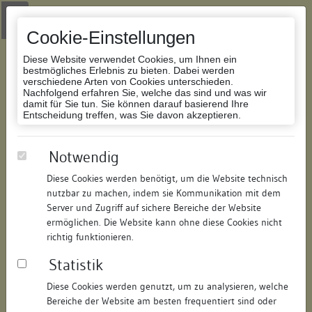
Zur Navigation springen
Zum Inhalt der Website springen
Login
|
Schriftgröße anpassen
|
Kontakt
|
Handbuch
|
Impressum
& Datenschutzerklärung
Cookie-Einstellungen
Diese Website verwendet Cookies, um Ihnen ein
bestmögliches Erlebnis zu bieten. Dabei werden
verschiedene Arten von Cookies unterschieden.
Nachfolgend erfahren Sie, welche das sind und was wir
Datenbank Bauforschung/Restaurierung
damit für Sie tun. Sie können darauf basierend Ihre
Entscheidung treffen, was Sie davon akzeptieren.
Badehaus Rosenau
Notwendig
Diese Cookies werden benötigt, um die Website technisch
ID:
119342665421
/
Datum:
13.10.2016
nutzbar zu machen, indem sie Kommunikation mit dem
Datenbestand:
Bauforschung und Restaurierung
Server und Zugriff auf sichere Bereiche der Website
ermöglichen. Die Website kann ohne diese Cookies nicht
Als PDF herunterladen:
richtig funktionieren.
Alle Inhalte dieser Seite:
/
Statistik
Objektdaten
Diese Cookies werden genutzt, um zu analysieren, welche
Bereiche der Website am besten frequentiert sind oder
Straße:
Eichhornstraße