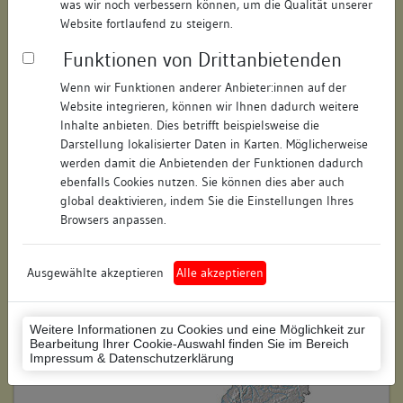
was wir noch verbessern können, um die Qualität unserer
Hausnummer:
56a
Website fortlaufend zu steigern.
Funktionen von Drittanbietenden
Postleitzahl:
78464
Wenn wir Funktionen anderer Anbieter:innen auf der
Stadt-Teilort:
Konstanz
Website integrieren, können wir Ihnen dadurch weitere
Inhalte anbieten. Dies betrifft beispielsweise die
Regierungsbezirk:
Freiburg
Darstellung lokalisierter Daten in Karten. Möglicherweise
werden damit die Anbietenden der Funktionen dadurch
Kreis:
Konstanz (Landkreis)
ebenfalls Cookies nutzen. Sie können dies aber auch
global deaktivieren, indem Sie die Einstellungen Ihres
Wohnplatzschlüssel:
8335043012
Browsers anpassen.
Flurstücknummer:
keine
Ausgewählte akzeptieren
Alle akzeptieren
Historischer Straßenname:
keiner
Historische Gebäudenummer:
keine
Weitere Informationen zu Cookies und eine Möglichkeit zur
Bearbeitung Ihrer Cookie-Auswahl finden Sie im Bereich
Lage des Wohnplatzes:
Impressum & Datenschutzerklärung