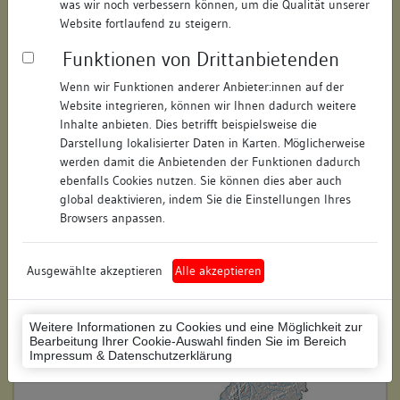
was wir noch verbessern können, um die Qualität unserer
Hausnummer:
19
Website fortlaufend zu steigern.
Funktionen von Drittanbietenden
Postleitzahl:
78426
Wenn wir Funktionen anderer Anbieter:innen auf der
Stadt-Teilort:
Konstanz
Website integrieren, können wir Ihnen dadurch weitere
Inhalte anbieten. Dies betrifft beispielsweise die
Regierungsbezirk:
Freiburg
Darstellung lokalisierter Daten in Karten. Möglicherweise
werden damit die Anbietenden der Funktionen dadurch
Kreis:
Konstanz (Landkreis)
ebenfalls Cookies nutzen. Sie können dies aber auch
global deaktivieren, indem Sie die Einstellungen Ihres
Wohnplatzschlüssel:
8335043012
Browsers anpassen.
Flurstücknummer:
keine
Ausgewählte akzeptieren
Alle akzeptieren
Historischer Straßenname:
keiner
Historische Gebäudenummer:
keine
Weitere Informationen zu Cookies und eine Möglichkeit zur
Bearbeitung Ihrer Cookie-Auswahl finden Sie im Bereich
Lage des Wohnplatzes:
Impressum & Datenschutzerklärung