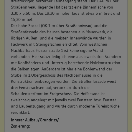
dreistöckiger, hölzerner Laubengang stand. Der 1,40 m über
Straßenniveau liegende Hof besitzt eine Binnenfläche von
3,30 x 5,60 m. Das 19,30 m hohe Haus ist etwa 6 m breit und
15,30 m tief.
Der hohe Sockel (OK 1 m über Straßenniveau) und die
Straßenfassade des Hauses bestehen aus Mauerwerk, die
übrigen Außen- und die meisten Innenwände wurden in
Fachwerk mit Steingefachen errichtet. Vom westlichen
Nachbarhaus Hussenstraße 1 ist keine eigene Wand
vorhanden. Hier stützt lediglich eine aus jeweils drei Ständern
mit Kopfbändern und Unterzug bestehende Holzkonstruktion
die Balkenlagen. Außerdem ist hier eine Bohlenwand der
Stube im 1.Obergeschoss des Nachbarhauses in die
Konstruktion einbezogen worden. Die Straßenfassade weist
drei Fensterachsen auf, verunklärt durch die
Schaufensterfront im Erdgeschoss. Die Hoffassade ist
zweiachsig angelegt mit jeweils zwei Fenstern bzw. Fenster
und Laubenzugang und wurde durch moderne Türeinbrüche
verunklärt.
Innerer Aufbau/Grundriss/
Zonierung: