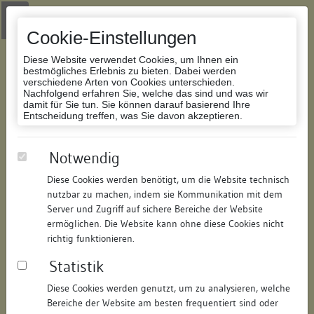
Zur Navigation springen
Zum Inhalt der Website springen
Login
|
Schriftgröße anpassen
|
Kontakt
|
Handbuch
|
Impressum
& Datenschutzerklärung
Cookie-Einstellungen
Diese Website verwendet Cookies, um Ihnen ein
bestmögliches Erlebnis zu bieten. Dabei werden
verschiedene Arten von Cookies unterschieden.
Nachfolgend erfahren Sie, welche das sind und was wir
Datenbank Bauforschung/Restaurierung
damit für Sie tun. Sie können darauf basierend Ihre
Entscheidung treffen, was Sie davon akzeptieren.
Haus „Zum Torkelbaum“
Notwendig
Diese Cookies werden benötigt, um die Website technisch
ID:
114720938121
/
Datum:
05.10.2016
nutzbar zu machen, indem sie Kommunikation mit dem
Datenbestand:
Bauforschung und Restaurierung
Server und Zugriff auf sichere Bereiche der Website
ermöglichen. Die Website kann ohne diese Cookies nicht
Als PDF herunterladen:
richtig funktionieren.
Alle Inhalte dieser Seite:
/
Statistik
Objektdaten
Diese Cookies werden genutzt, um zu analysieren, welche
Bereiche der Website am besten frequentiert sind oder
Straße:
Kanzleistraße