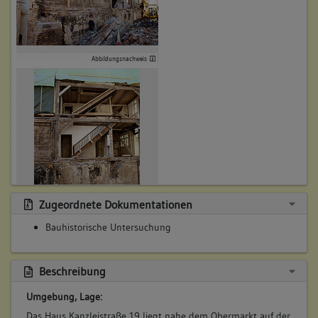
Abbildungsnachweis
Zugeordnete Dokumentationen
Abbildungsnachweis
Bauhistorische Untersuchung
Beschreibung
Umgebung, Lage:
Das Haus Kanzleistraße 19 liegt nahe dem Obermarkt auf der