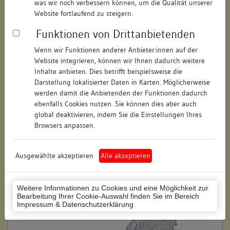
was wir noch verbessern können, um die Qualität unserer
Hausnummer:
17/1
Website fortlaufend zu steigern.
Funktionen von Drittanbietenden
Postleitzahl:
88471
Wenn wir Funktionen anderer Anbieter:innen auf der
Stadt-Teilort:
Laupheim
Website integrieren, können wir Ihnen dadurch weitere
Inhalte anbieten. Dies betrifft beispielsweise die
Regierungsbezirk:
Tübingen
Darstellung lokalisierter Daten in Karten. Möglicherweise
werden damit die Anbietenden der Funktionen dadurch
Kreis:
Biberach (Landkreis)
ebenfalls Cookies nutzen. Sie können dies aber auch
global deaktivieren, indem Sie die Einstellungen Ihres
Wohnplatzschlüssel:
8426070011
Browsers anpassen.
Flurstücknummer:
keine
Ausgewählte akzeptieren
Alle akzeptieren
Historischer Straßenname:
keiner
Historische Gebäudenummer:
keine
Weitere Informationen zu Cookies und eine Möglichkeit zur
Bearbeitung Ihrer Cookie-Auswahl finden Sie im Bereich
Lage des Wohnplatzes:
Impressum & Datenschutzerklärung