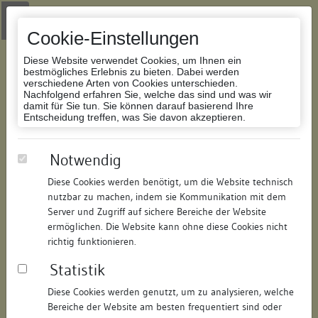
Zur Navigation springen
Zum Inhalt der Website springen
Login
|
Schriftgröße anpassen
|
Kontakt
|
Handbuch
|
Impressum
& Datenschutzerklärung
Cookie-Einstellungen
Diese Website verwendet Cookies, um Ihnen ein
bestmögliches Erlebnis zu bieten. Dabei werden
verschiedene Arten von Cookies unterschieden.
Nachfolgend erfahren Sie, welche das sind und was wir
Datenbank Bauforschung/Restaurierung
damit für Sie tun. Sie können darauf basierend Ihre
Entscheidung treffen, was Sie davon akzeptieren.
Pfarrstadel
Notwendig
Diese Cookies werden benötigt, um die Website technisch
ID:
113846298010
/
Datum:
25.01.2022
nutzbar zu machen, indem sie Kommunikation mit dem
Datenbestand:
Bauforschung
Server und Zugriff auf sichere Bereiche der Website
ermöglichen. Die Website kann ohne diese Cookies nicht
Als PDF herunterladen:
richtig funktionieren.
Alle Inhalte dieser Seite:
/
Statistik
Objektdaten
Diese Cookies werden genutzt, um zu analysieren, welche
Bereiche der Website am besten frequentiert sind oder
Straße:
Kirchberg