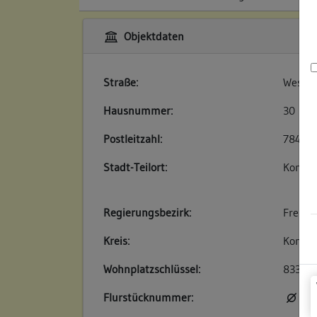
Objektdaten
Straße:
Wessen
Hausnummer:
30
Postleitzahl:
78426
Stadt-Teilort:
Konsta
Regierungsbezirk:
Freibu
Kreis:
Konsta
Wohnplatzschlüssel:
83350
Flurstücknummer:
kei