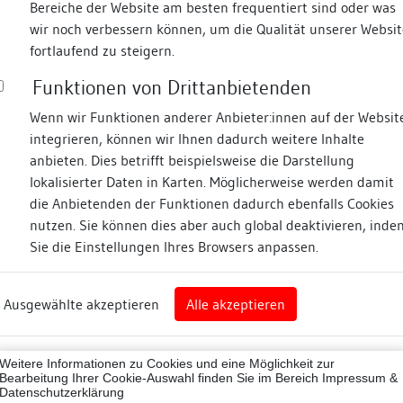
Bereiche der Website am besten frequentiert sind oder was
wir noch verbessern können, um die Qualität unserer Websit
Fotos
fortlaufend zu steigern.
Funktionen von Drittanbietenden
Zugeordnete Dokumenta
bergstraße
Wenn wir Funktionen anderer Anbieter:innen auf der Websit
integrieren, können wir Ihnen dadurch weitere Inhalte
Bauhistorische Dokum
anbieten. Dies betrifft beispielsweise die Darstellung
Restauratorische Unt
lokalisierter Daten in Karten. Möglicherweise werden damit
die Anbietenden der Funktionen dadurch ebenfalls Cookies
nz
nutzen. Sie können dies aber auch global deaktivieren, inde
Sie die Einstellungen Ihres Browsers anpassen.
Beschreibung
rg
Ausgewählte akzeptieren
Alle akzeptieren
Konstruktionen
nz (Landkreis)
43012
Konstruktionsdetail:
Weitere Informationen zu Cookies und eine Möglichkeit zur
ne
Bearbeitung Ihrer Cookie-Auswahl finden Sie im Bereich
Impressum &
Konstruktion/Material:
Datenschutzerklärung