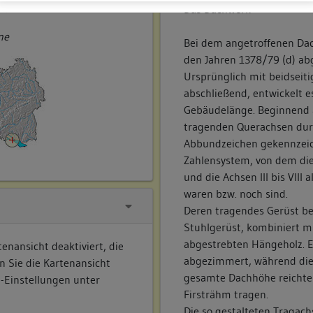
ner
Das Dachwerk
ne
Bei dem angetroffenen Dac
den Jahren 1378/79 (d) a
Ursprünglich mit beidsei
abschließend, entwickelt e
Gebäudelänge. Beginnend 
tragenden Querachsen durc
Abbundzeichen gekennzei
Zahlensystem, von dem die
und die Achsen III bis VII
waren bzw. noch sind.
Deren tragendes Gerüst b
Stuhlgerüst, kombiniert m
abgestrebten Hängeholz. E
enansicht deaktiviert, die
abgezimmert, während die 
n Sie die Kartenansicht
gesamte Dachhöhe reichte
e-Einstellungen unter
Firsträhm tragen.
Die so gestalteten Tragac