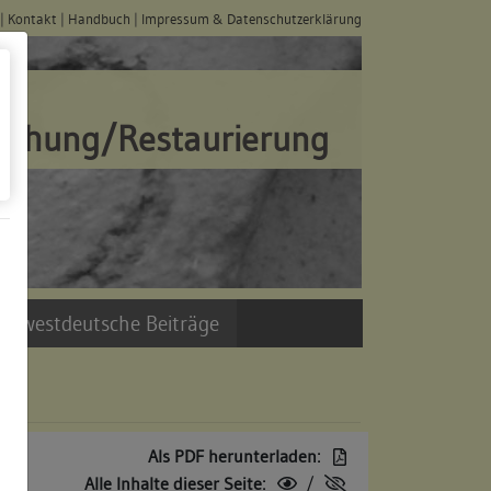
|
Kontakt
|
Handbuch
|
Impressum & Datenschutzerklärung
schung/Restaurierung
üdwestdeutsche Beiträge
Als PDF herunterladen:
Alle Inhalte dieser Seite:
/