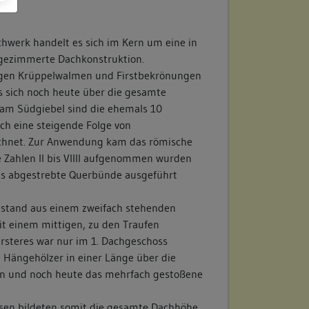
hwerk handelt es sich im Kern um eine in
bgezimmerte Dachkonstruktion.
tigen Krüppelwalmen und Firstbekrönungen
s sich noch heute über die gesamte
am Südgiebel sind die ehemals 10
h eine steigende Folge von
chnet. Zur Anwendung kam das römische
 Zahlen II bis VIIII aufgenommen wurden
I als abgestrebte Querbünde ausgeführt
estand aus einem zweifach stehenden
it einem mittigen, zu den Traufen
rsteres war nur im 1. Dachgeschoss
Hängehölzer in einer Länge über die
n und noch heute das mehrfach gestoßene
hsen bildeten somit die gesamte Dachhöhe