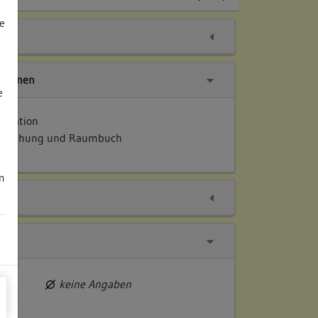
e
tionen
e
entation
ersuchung und Raumbuch
m
keine Angaben