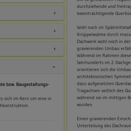
durchziehende und freitra
beeinträchtigende Querbü
Wohl noch im Spätmittelal
Krüppelwalme durch massi
Dachwerk wohl noch in der 
gravierenden Umbau erfäh
Während im Rahmen dieses
Jahrhunderts im 2. Dachge
orientieren sich die Umbau
architektonischen Symmet
dazu aufgesetzten Querda
te bzw. Baugestaltungs-
Tragachsen seitlich des Qu
während sie im mittigen B
s sich im Kern um eine in
wurden.
hkonstruktion.
Einen gravierenden Einschn
Unterteilung des Dachraum