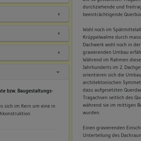
durchziehende und freitra
beeinträchtigende Querbü
Wohl noch im Spätmittelal
Krüppelwalme durch massi
Dachwerk wohl noch in der 
gravierenden Umbau erfäh
Während im Rahmen dieses
Jahrhunderts im 2. Dachge
orientieren sich die Umbau
architektonischen Symmet
dazu aufgesetzten Querda
te bzw. Baugestaltungs-
Tragachsen seitlich des Qu
während sie im mittigen B
s sich im Kern um eine in
wurden.
hkonstruktion.
Einen gravierenden Einschn
Unterteilung des Dachraum