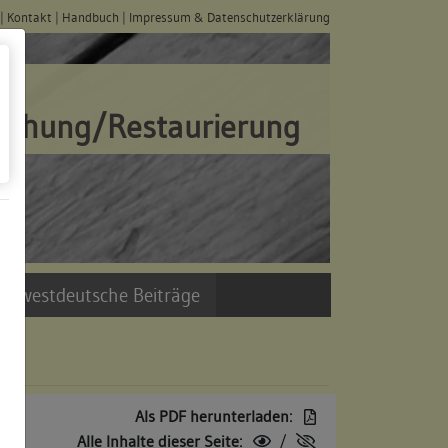
|
Kontakt
|
Handbuch
|
Impressum & Datenschutzerklärung
schung/Restaurierung
üdwestdeutsche Beiträge
Als PDF herunterladen:
Alle Inhalte dieser Seite:
/