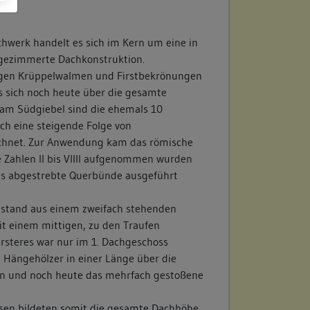
hwerk handelt es sich im Kern um eine in
bgezimmerte Dachkonstruktion.
tigen Krüppelwalmen und Firstbekrönungen
s sich noch heute über die gesamte
am Südgiebel sind die ehemals 10
h eine steigende Folge von
chnet. Zur Anwendung kam das römische
 Zahlen II bis VIIII aufgenommen wurden
I als abgestrebte Querbünde ausgeführt
estand aus einem zweifach stehenden
it einem mittigen, zu den Traufen
rsteres war nur im 1. Dachgeschoss
Hängehölzer in einer Länge über die
n und noch heute das mehrfach gestoßene
hsen bildeten somit die gesamte Dachhöhe