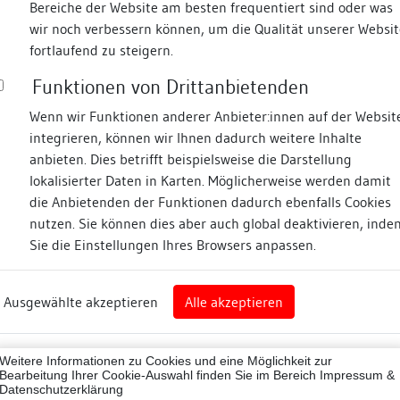
Bereiche der Website am besten frequentiert sind oder was
wir noch verbessern können, um die Qualität unserer Websit
Fotos
fortlaufend zu steigern.
Funktionen von Drittanbietenden
Zugeordnete Dokumenta
bergstraße
Wenn wir Funktionen anderer Anbieter:innen auf der Websit
integrieren, können wir Ihnen dadurch weitere Inhalte
Bauhistorische Dokum
anbieten. Dies betrifft beispielsweise die Darstellung
Restauratorische Unt
lokalisierter Daten in Karten. Möglicherweise werden damit
die Anbietenden der Funktionen dadurch ebenfalls Cookies
nz
nutzen. Sie können dies aber auch global deaktivieren, inde
Sie die Einstellungen Ihres Browsers anpassen.
Beschreibung
rg
Ausgewählte akzeptieren
Alle akzeptieren
Konstruktionen
nz (Landkreis)
43012
Konstruktionsdetail:
Weitere Informationen zu Cookies und eine Möglichkeit zur
ne
Bearbeitung Ihrer Cookie-Auswahl finden Sie im Bereich
Impressum &
Konstruktion/Material:
Datenschutzerklärung