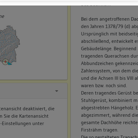
ner
Das Dachwerk
ne
Bei dem angetroffenen Dac
den Jahren 1378/79 (d) a
Ursprünglich mit beidsei
abschließend, entwickelt e
Gebäudelänge. Beginnend 
tragenden Querachsen durc
Abbundzeichen gekennzei
Zahlensystem, von dem die
und die Achsen III bis VII
waren bzw. noch sind.
Deren tragendes Gerüst b
Stuhlgerüst, kombiniert m
abgestrebten Hängeholz. E
enansicht deaktiviert, die
abgezimmert, während die 
n Sie die Kartenansicht
gesamte Dachhöhe reichte
e-Einstellungen unter
Firsträhm tragen.
Die so gestalteten Tragac