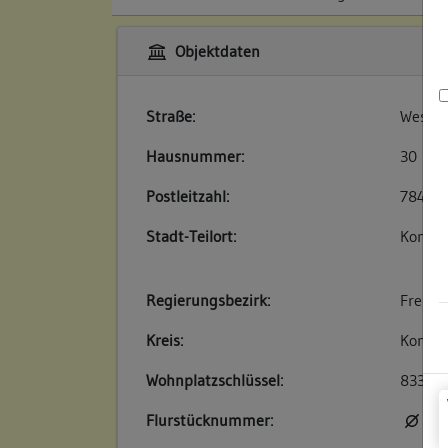
Objektdaten
Straße:
Wessen
Hausnummer:
30
Postleitzahl:
78426
Stadt-Teilort:
Konsta
Regierungsbezirk:
Freibu
Kreis:
Konsta
Wohnplatzschlüssel:
83350
Flurstücknummer:
kei