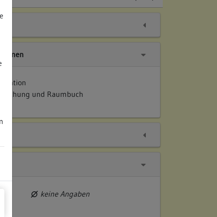
e
tionen
e
entation
ersuchung und Raumbuch
m
keine Angaben