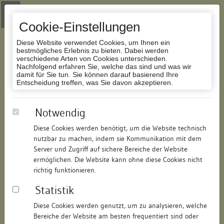
Zur Navigation springen
Zum Inhalt der Website springen
Login
|
Schriftgröße anpassen
|
Kontakt
|
Handbuch
|
Impressum
& Datenschutzerklärung
Cookie-Einstellungen
Diese Website verwendet Cookies, um Ihnen ein
bestmögliches Erlebnis zu bieten. Dabei werden
verschiedene Arten von Cookies unterschieden.
Nachfolgend erfahren Sie, welche das sind und was wir
Datenbank Bauforschung/Restaurierung
damit für Sie tun. Sie können darauf basierend Ihre
Entscheidung treffen, was Sie davon akzeptieren.
Wohn- und Geschäftshaus, sog.
Notwendig
"Haus zum Tannenamt"
Diese Cookies werden benötigt, um die Website technisch
nutzbar zu machen, indem sie Kommunikation mit dem
ID:
108063464113
/
Datum:
20.11.2018
Server und Zugriff auf sichere Bereiche der Website
Datenbestand:
Bauforschung und Restaurierung
ermöglichen. Die Website kann ohne diese Cookies nicht
richtig funktionieren.
Als PDF herunterladen:
Statistik
Alle Inhalte dieser Seite:
/
Diese Cookies werden genutzt, um zu analysieren, welche
Objektdaten
Bereiche der Website am besten frequentiert sind oder