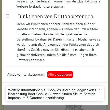
was wir noch verbessern können, um die Qualität unserer
Straße:
Kreuzlinger Straße
Website fortlaufend zu steigern.
Hausnummer:
4
Funktionen von Drittanbietenden
Postleitzahl:
78464
Wenn wir Funktionen anderer Anbieter:innen auf der
Website integrieren, können wir Ihnen dadurch weitere
Stadt-Teilort:
Konstanz
Inhalte anbieten. Dies betrifft beispielsweise die
Darstellung lokalisierter Daten in Karten. Möglicherweise
werden damit die Anbietenden der Funktionen dadurch
Regierungsbezirk:
Freiburg
ebenfalls Cookies nutzen. Sie können dies aber auch
global deaktivieren, indem Sie die Einstellungen Ihres
Kreis:
Konstanz (Landkreis)
Browsers anpassen.
Wohnplatzschlüssel:
8335043012
Flurstücknummer:
keine
Ausgewählte akzeptieren
Alle akzeptieren
Historischer Straßenname:
keiner
Weitere Informationen zu Cookies und eine Möglichkeit zur
Historische Gebäudenummer:
keine
Bearbeitung Ihrer Cookie-Auswahl finden Sie im Bereich
Impressum & Datenschutzerklärung
Lage des Wohnplatzes: