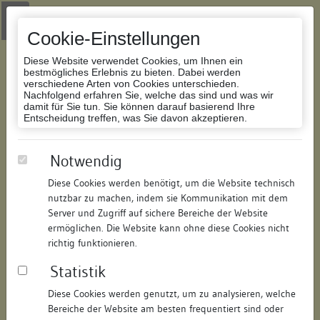
Zur Navigation springen
Zum Inhalt der Website springen
Login
|
Schriftgröße anpassen
|
Kontakt
|
Handbuch
|
Impressum
& Datenschutzerklärung
Cookie-Einstellungen
Diese Website verwendet Cookies, um Ihnen ein
bestmögliches Erlebnis zu bieten. Dabei werden
verschiedene Arten von Cookies unterschieden.
Nachfolgend erfahren Sie, welche das sind und was wir
Datenbank Bauforschung/Restaurierung
damit für Sie tun. Sie können darauf basierend Ihre
Entscheidung treffen, was Sie davon akzeptieren.
Wohnhaus
Notwendig
Diese Cookies werden benötigt, um die Website technisch
ID:
105775325911
/
Datum:
28.10.2011
nutzbar zu machen, indem sie Kommunikation mit dem
Datenbestand:
Bauforschung
Server und Zugriff auf sichere Bereiche der Website
ermöglichen. Die Website kann ohne diese Cookies nicht
Als PDF herunterladen:
richtig funktionieren.
Alle Inhalte dieser Seite:
/
Statistik
Objektdaten
Diese Cookies werden genutzt, um zu analysieren, welche
Bereiche der Website am besten frequentiert sind oder
Straße:
Wessenbergstraße