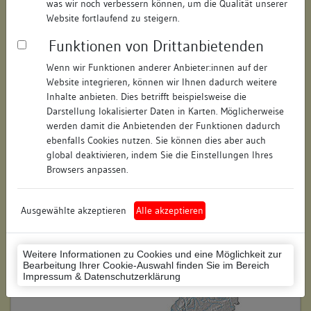
was wir noch verbessern können, um die Qualität unserer
Hausnummer:
12
Website fortlaufend zu steigern.
Funktionen von Drittanbietenden
Postleitzahl:
78426
Wenn wir Funktionen anderer Anbieter:innen auf der
Stadt-Teilort:
Konstanz
Website integrieren, können wir Ihnen dadurch weitere
Inhalte anbieten. Dies betrifft beispielsweise die
Regierungsbezirk:
Freiburg
Darstellung lokalisierter Daten in Karten. Möglicherweise
werden damit die Anbietenden der Funktionen dadurch
Kreis:
Konstanz (Landkreis)
ebenfalls Cookies nutzen. Sie können dies aber auch
global deaktivieren, indem Sie die Einstellungen Ihres
Wohnplatzschlüssel:
8335043012
Browsers anpassen.
Flurstücknummer:
keine
Ausgewählte akzeptieren
Alle akzeptieren
Historischer Straßenname:
keiner
Historische Gebäudenummer:
keine
Weitere Informationen zu Cookies und eine Möglichkeit zur
Bearbeitung Ihrer Cookie-Auswahl finden Sie im Bereich
Lage des Wohnplatzes:
Impressum & Datenschutzerklärung