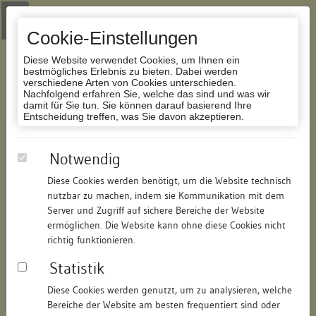
Zur Navigation springen
Zum Inhalt der Website springen
Login
|
Schriftgröße anpassen
|
Kontakt
|
Handbuch
|
Impressum
& Datenschutzerklärung
Cookie-Einstellungen
Diese Website verwendet Cookies, um Ihnen ein
bestmögliches Erlebnis zu bieten. Dabei werden
verschiedene Arten von Cookies unterschieden.
Nachfolgend erfahren Sie, welche das sind und was wir
Datenbank Bauforschung/Restaurierung
damit für Sie tun. Sie können darauf basierend Ihre
Entscheidung treffen, was Sie davon akzeptieren.
Wohnhaus
Notwendig
Diese Cookies werden benötigt, um die Website technisch
ID:
104809283515
/
Datum:
22.09.2011
nutzbar zu machen, indem sie Kommunikation mit dem
Datenbestand:
Bauforschung und Restaurierung
Server und Zugriff auf sichere Bereiche der Website
ermöglichen. Die Website kann ohne diese Cookies nicht
Als PDF herunterladen:
richtig funktionieren.
Alle Inhalte dieser Seite:
/
Statistik
Objektdaten
Diese Cookies werden genutzt, um zu analysieren, welche
Bereiche der Website am besten frequentiert sind oder
Straße:
Hohenhausgasse