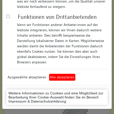
was wir noch verbessern können, um die Qualität unserer
Hausnummer:
4
Website fortlaufend zu steigern.
Funktionen von Drittanbietenden
Postleitzahl:
78426
Wenn wir Funktionen anderer Anbieter:innen auf der
Stadt-Teilort:
Konstanz
Website integrieren, können wir Ihnen dadurch weitere
Inhalte anbieten. Dies betrifft beispielsweise die
Regierungsbezirk:
Freiburg
Darstellung lokalisierter Daten in Karten. Möglicherweise
werden damit die Anbietenden der Funktionen dadurch
Kreis:
Konstanz (Landkreis)
ebenfalls Cookies nutzen. Sie können dies aber auch
global deaktivieren, indem Sie die Einstellungen Ihres
Wohnplatzschlüssel:
8335043012
Browsers anpassen.
Flurstücknummer:
keine
Ausgewählte akzeptieren
Alle akzeptieren
Historischer Straßenname:
keiner
Historische Gebäudenummer:
keine
Weitere Informationen zu Cookies und eine Möglichkeit zur
Bearbeitung Ihrer Cookie-Auswahl finden Sie im Bereich
Lage des Wohnplatzes:
Impressum & Datenschutzerklärung