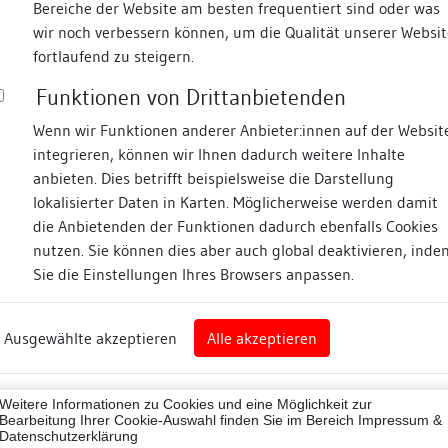
Bereiche der Website am besten frequentiert sind oder was
wir noch verbessern können, um die Qualität unserer Websit
Fotos
fortlaufend zu steigern.
Funktionen von Drittanbietenden
cke
Wenn wir Funktionen anderer Anbieter:innen auf der Websit
integrieren, können wir Ihnen dadurch weitere Inhalte
ne
anbieten. Dies betrifft beispielsweise die Darstellung
lokalisierter Daten in Karten. Möglicherweise werden damit
die Anbietenden der Funktionen dadurch ebenfalls Cookies
eim
nutzen. Sie können dies aber auch global deaktivieren, inde
Sie die Einstellungen Ihres Browsers anpassen.
Abbildungsnachweis
art
Ausgewählte akzeptieren
Alle akzeptieren
sburg (Landkreis)
Zugeordnete Dokumenta
07001
Weitere Informationen zu Cookies und eine Möglichkeit zur
Besigheimer Häuserbu
ne
Bearbeitung Ihrer Cookie-Auswahl finden Sie im Bereich
Impressum &
Datenschutzerklärung