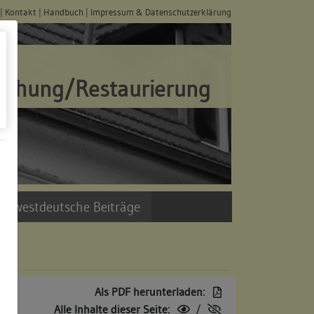
|
Kontakt
|
Handbuch
|
Impressum & Datenschutzerklärung
schung/Restaurierung
üdwestdeutsche Beiträge
Als PDF herunterladen:
Alle Inhalte dieser Seite:
/