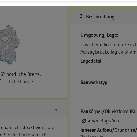
ner
Beschreibung
Umgebung, Lage:
Das ehemalige Innere Enzb
Aufzugbrücke lag einst am
Lagedetail:
6° nördliche Breite,
° östliche Länge
Bauwerkstyp:
Baukörper/Objektform (Ku
keine Angaben
enansicht deaktiviert, die
Innerer Aufbau/Grundriss
n Sie die Kartenansicht