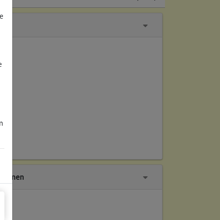
e
e
m
tionen
ch