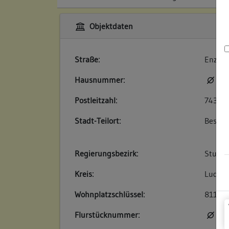
Objektdaten
Straße:
Enzbrü
Hausnummer:
kei
Postleitzahl:
74354
Stadt-Teilort:
Besigh
Regierungsbezirk:
Stuttg
Kreis:
Ludwig
Wohnplatzschlüssel:
81180
Flurstücknummer:
kei