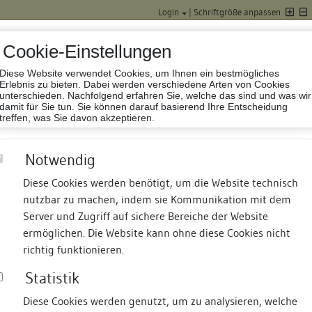
Login
|
Schriftgröße anpassen
Cookie-Einstellungen
Diese Website verwendet Cookies, um Ihnen ein bestmögliches
Datenbank Baufor
Erlebnis zu bieten. Dabei werden verschiedene Arten von Cookies
unterschieden. Nachfolgend erfahren Sie, welche das sind und was wir
damit für Sie tun. Sie können darauf basierend Ihre Entscheidung
treffen, was Sie davon akzeptieren.
Notwendig
Diese Cookies werden benötigt, um die Website technisch
nutzbar zu machen, indem sie Kommunikation mit dem
nd Termine
Suche
Freie Bauforscher:innen
S
Server und Zugriff auf sichere Bereiche der Website
ermöglichen. Die Website kann ohne diese Cookies nicht
 abgegangen
richtig funktionieren.
Statistik
Diese Cookies werden genutzt, um zu analysieren, welche
erung