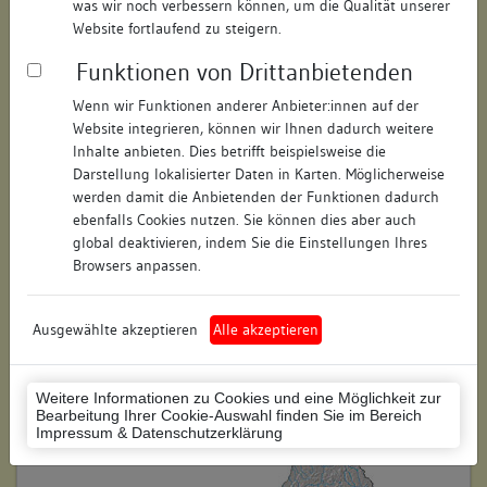
was wir noch verbessern können, um die Qualität unserer
Hausnummer:
10
Website fortlaufend zu steigern.
Funktionen von Drittanbietenden
Postleitzahl:
79410
Wenn wir Funktionen anderer Anbieter:innen auf der
Stadt-Teilort:
Badenweiler
Website integrieren, können wir Ihnen dadurch weitere
Inhalte anbieten. Dies betrifft beispielsweise die
Regierungsbezirk:
Freiburg
Darstellung lokalisierter Daten in Karten. Möglicherweise
werden damit die Anbietenden der Funktionen dadurch
Kreis:
Breisgau-Hochschwarzwald
ebenfalls Cookies nutzen. Sie können dies aber auch
(Landkreis)
global deaktivieren, indem Sie die Einstellungen Ihres
Browsers anpassen.
Wohnplatzschlüssel:
8315007001
Flurstücknummer:
keine
Ausgewählte akzeptieren
Alle akzeptieren
Historischer Straßenname:
keiner
Weitere Informationen zu Cookies und eine Möglichkeit zur
Historische Gebäudenummer:
keine
Bearbeitung Ihrer Cookie-Auswahl finden Sie im Bereich
Impressum & Datenschutzerklärung
Lage des Wohnplatzes: