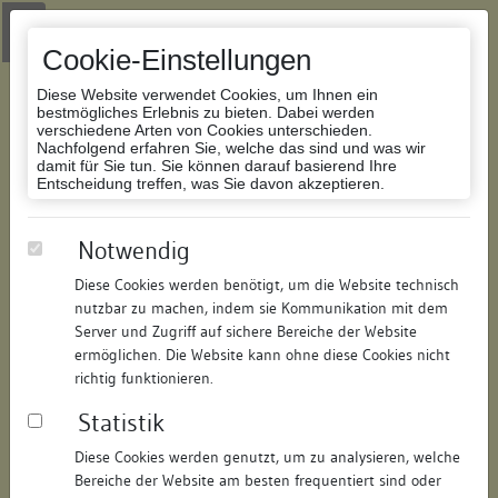
Zur Navigation springen
Zum Inhalt der Website springen
Login
|
Schriftgröße anpassen
|
Kontakt
|
Handbuch
|
Impressum
& Datenschutzerklärung
Cookie-Einstellungen
Diese Website verwendet Cookies, um Ihnen ein
bestmögliches Erlebnis zu bieten. Dabei werden
verschiedene Arten von Cookies unterschieden.
Nachfolgend erfahren Sie, welche das sind und was wir
Datenbank Bauforschung/Restaurierung
damit für Sie tun. Sie können darauf basierend Ihre
Entscheidung treffen, was Sie davon akzeptieren.
Villa Hedwig
Notwendig
Diese Cookies werden benötigt, um die Website technisch
ID:
101251066119
/
Datum:
07.09.2022
nutzbar zu machen, indem sie Kommunikation mit dem
Datenbestand:
Restaurierung
Server und Zugriff auf sichere Bereiche der Website
ermöglichen. Die Website kann ohne diese Cookies nicht
Als PDF herunterladen:
richtig funktionieren.
Alle Inhalte dieser Seite:
/
Statistik
Objektdaten
Diese Cookies werden genutzt, um zu analysieren, welche
Bereiche der Website am besten frequentiert sind oder
Straße:
Römerstraße