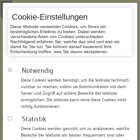
Zur Navigation springen
Zum Inhalt der Website springen
Login
|
Schriftgröße anpassen
|
Kontakt
|
Handbuch
|
Impressum
& Datenschutzerklärung
Cookie-Einstellungen
Diese Website verwendet Cookies, um Ihnen ein
bestmögliches Erlebnis zu bieten. Dabei werden
verschiedene Arten von Cookies unterschieden.
Nachfolgend erfahren Sie, welche das sind und was wir
Datenbank Bauforschung/Restaurierung
damit für Sie tun. Sie können darauf basierend Ihre
Entscheidung treffen, was Sie davon akzeptieren.
Solitude, Schloss
Notwendig
Diese Cookies werden benötigt, um die Website technisch
ID:
101221389206
/
Datum:
31.01.2007
nutzbar zu machen, indem sie Kommunikation mit dem
Datenbestand:
Bauforschung
Server und Zugriff auf sichere Bereiche der Website
ermöglichen. Die Website kann ohne diese Cookies nicht
Als PDF herunterladen:
richtig funktionieren.
Alle Inhalte dieser Seite:
/
Statistik
Objektdaten
Diese Cookies werden genutzt, um zu analysieren, welche
Bereiche der Website am besten frequentiert sind oder
Straße:
Solitude