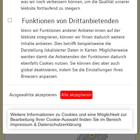
was wir noch verbessern können, um die Qualität unserer
Hausnummer:
keine
Website fortlaufend zu steigern.
Funktionen von Drittanbietenden
Postleitzahl:
70197
Wenn wir Funktionen anderer Anbieter:innen auf der
Stadt-Teilort:
Stuttgart
Website integrieren, können wir Ihnen dadurch weitere
Inhalte anbieten. Dies betrifft beispielsweise die
Darstellung lokalisierter Daten in Karten. Möglicherweise
Regierungsbezirk:
Stuttgart
werden damit die Anbietenden der Funktionen dadurch
Kreis:
Stuttgart (Stadtkreis)
ebenfalls Cookies nutzen. Sie können dies aber auch
global deaktivieren, indem Sie die Einstellungen Ihres
Wohnplatzschlüssel:
8111000044
Browsers anpassen.
Flurstücknummer:
keine
Ausgewählte akzeptieren
Alle akzeptieren
Historischer Straßenname:
keiner
Historische Gebäudenummer:
keine
Weitere Informationen zu Cookies und eine Möglichkeit zur
Bearbeitung Ihrer Cookie-Auswahl finden Sie im Bereich
Lage des Wohnplatzes:
Impressum & Datenschutzerklärung