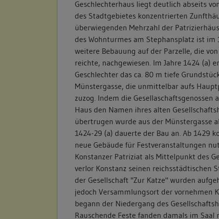
Geschlechterhaus liegt deutlich abseits vo
des Stadtgebietes konzentrierten Zunfthä
überwiegenden Mehrzahl der Patrizierhäus
des Wohnturmes am Stephansplatz ist im 1
weitere Bebauung auf der Parzelle, die von
reichte, nachgewiesen. Im Jahre 1424 (a) e
Geschlechter das ca. 80 m tiefe Grundstüc
Münstergasse, die unmittelbar aufs Hauptp
zuzog. Indem die Gesellaschaftsgenossen a
Haus den Namen ihres alten Gesellschafts
übertrugen wurde aus der Münstergasse al
1424-29 (a) dauerte der Bau an. Ab 1429 ko
neue Gebäude für Festveranstaltungen nu
Konstanzer Patriziat als Mittelpunkt des G
verlor Konstanz seinen reichsstädtischen S
der Gesellschaft "Zur Katze" wurden aufge
jedoch Versammlungsort der vornehmen Kl
begann der Niedergang des Gesellschaftsh
Rauschende Feste fanden damals im Saal n