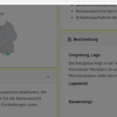
ner
Dendrochronologische
Restauratorische Vor
ne
Schadensaufnahme der
Beschreibung
Umgebung, Lage:
Die Katzgasse liegt in der
Konstanzer Münsters. In u
Münsterplatzes steht das H
Lagedetail:
enansicht deaktiviert, die
n Sie die Kartenansicht
Bauwerkstyp:
e-Einstellungen unter