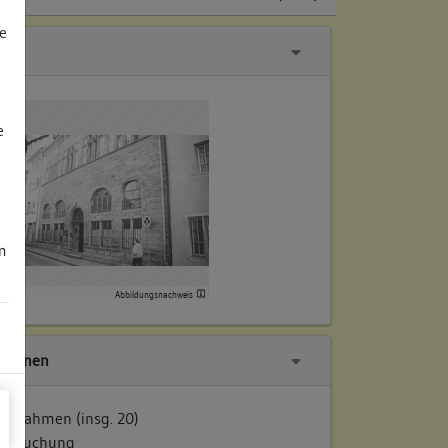
e
e
m
Abbildungsnachweis
tionen
ufnahmen (insg. 20)
tersuchung