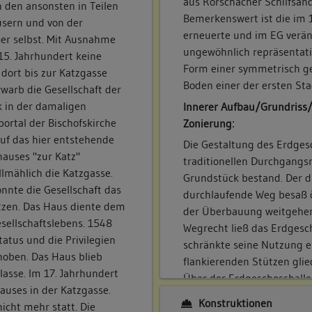
aus Rorschacher Schilfsand
n den ansonsten in Teilen
Bemerkenswert ist die im 1
usern und von der
erneuerte und im EG verän
er selbst. Mit Ausnahme
ungewöhnlich repräsentativ
5. Jahrhundert keine
Form einer symmetrisch ge
 dort bis zur Katzgasse
Boden einer der ersten Sta
rwarb die Gesellschaft der
k in der damaligen
Innerer Aufbau/Grundriss
ortal der Bischofskirche
Zonierung:
uf das hier entstehende
Die Gestaltung des Erdges
hauses "zur Katz"
traditionellen Durchgangsr
lmählich die Katzgasse.
Grundstück bestand. Der d
nnte die Gesellschaft das
durchlaufende Weg besaß ö
tzen. Das Haus diente dem
der Überbauung weitgehe
esellschaftslebens. 1548
Wegrecht ließ das Erdges
tatus und die Privilegien
schränkte seine Nutzung e
hoben. Das Haus blieb
flankierenden Stützen glie
asse. Im 17. Jahrhundert
Über der Erdgeschosshalle
auses in der Katzgasse.
Gesellschaftshauses errich
Konstruktionen
icht mehr statt. Die
läuft und in der Mitte von 