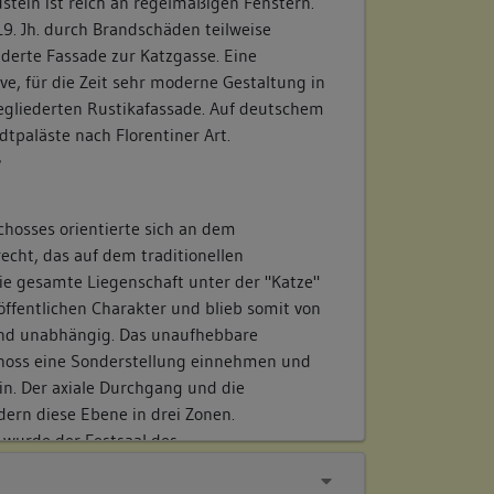
stein ist reich an regelmäßigen Fenstern.
9. Jh. durch Brandschäden teilweise
derte Fassade zur Katzgasse. Eine
e, für die Zeit sehr moderne Gestaltung in
gliederten Rustikafassade. Auf deutschem
dtpaläste nach Florentiner Art.
/
chosses orientierte sich an dem
echt, das auf dem traditionellen
ie gesamte Liegenschaft unter der "Katze"
ffentlichen Charakter und blieb somit von
nd unabhängig. Das unaufhebbare
choss eine Sonderstellung einnehmen und
in. Der axiale Durchgang und die
dern diese Ebene in drei Zonen.
 wurde der Festsaal des
tet, der über die ganze Länge des Hauses
einer eichenen Säule gestützt wird.