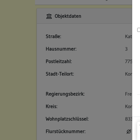
Objektdaten
Straße:
Katzga
Hausnummer:
3
Postleitzahl:
7750
Stadt-Teilort:
Konsta
Regierungsbezirk:
Freibu
Kreis:
Konsta
Wohnplatzschlüssel:
83350
Flurstücknummer:
kei