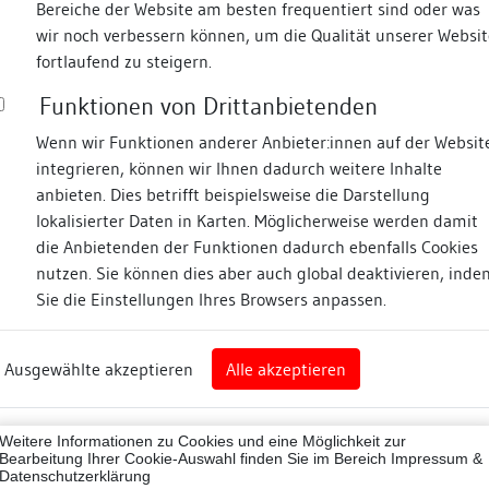
Bereiche der Website am besten frequentiert sind oder was
wir noch verbessern können, um die Qualität unserer Websit
Fotos
fortlaufend zu steigern.
Funktionen von Drittanbietenden
sse
Wenn wir Funktionen anderer Anbieter:innen auf der Websit
integrieren, können wir Ihnen dadurch weitere Inhalte
anbieten. Dies betrifft beispielsweise die Darstellung
lokalisierter Daten in Karten. Möglicherweise werden damit
die Anbietenden der Funktionen dadurch ebenfalls Cookies
nz
nutzen. Sie können dies aber auch global deaktivieren, inde
Sie die Einstellungen Ihres Browsers anpassen.
Abbildungsnachweis
rg
Ausgewählte akzeptieren
Alle akzeptieren
nz (Landkreis)
Zugeordnete Dokumenta
43012
Weitere Informationen zu Cookies und eine Möglichkeit zur
Photogrammetrische A
ne
Bearbeitung Ihrer Cookie-Auswahl finden Sie im Bereich
Impressum &
Datenschutzerklärung
Bauhistorische Kurzun