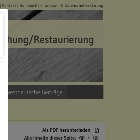
|
Kontakt
|
Handbuch
|
Impressum & Datenschutzerklärung
schung/Restaurierung
üdwestdeutsche Beiträge
Als PDF herunterladen:
Alle Inhalte dieser Seite:
/