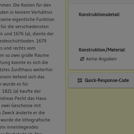
mmen. Die Kosten für den
Über die ursprüngliche Da
den in keinem Verhältnis
Aufzeichnungen vor. Ledig
Konstruktionsdetail:
eine eigentliche Funktion
im Jahr 1821 lassen sich 
 für die verschiedensten
Brandabdruck auf der Innen
4 und 1676 (a), diente der
dreistöckiger stehender St
reideschüttboden. 1679
Vorgefundener Zustand (z.
nks und rechts vom
Konstruktion/Material:
keine Angaben
um so zwei große Räume
keine Angaben
etung konnte es sich die
Bestand/Ausstattung:
tztes Zunfthaus weiterhin
keine Angaben
hinein befand sich das
Quick-Response-Code
h wurde es für
1821 (a) kaufte der
ndreas Pecht das Haus.
in zwei Geschosse mit
 Zweck änderte er die
wurde die lithografische
 ein innenliegendes