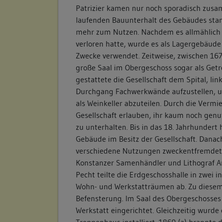
Patrizier kamen nur noch sporadisch zusa
laufenden Bauunterhalt des Gebäudes stan
mehr zum Nutzen. Nachdem es allmählich s
verloren hatte, wurde es als Lagergebäude
Zwecke verwendet. Zeitweise, zwischen 167
große Saal im Obergeschoss sogar als Get
gestattete die Gesellschaft dem Spital, li
Durchgang Fachwerkwände aufzustellen, 
als Weinkeller abzuteilen. Durch die Vermi
Gesellschaft erlauben, ihr kaum noch genu
zu unterhalten. Bis in das 18. Jahrhundert 
Gebäude im Besitz der Gesellschaft. Danac
verschiedene Nutzungen zweckentfremdet. 
Konstanzer Samenhändler und Lithograf A
Pecht teilte die Erdgeschosshalle in zwei 
Wohn- und Werkstatträumen ab. Zu diesem
Befensterung. Im Saal des Obergeschosses 
Werkstatt eingerichtet. Gleichzeitig wurde