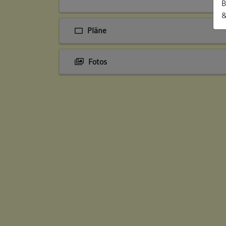
B
&
Pläne
Fotos