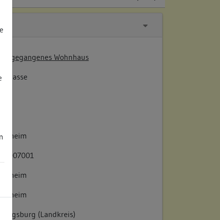
mal
e
Abgegangenes Wohnhaus
hlgasse
e
4354
sigheim
m
118007001
sigheim
sigheim
dwigsburg (Landkreis)