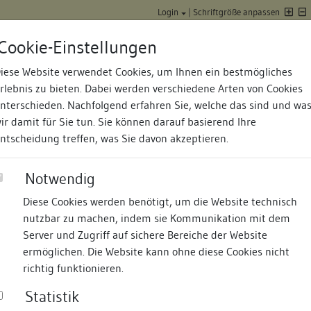
Login
|
Schriftgröße anpassen
Cookie-Einstellungen
iese Website verwendet Cookies, um Ihnen ein bestmögliches
Datenbank Baufor
rlebnis zu bieten. Dabei werden verschiedene Arten von Cookies
nterschieden. Nachfolgend erfahren Sie, welche das sind und wa
ir damit für Sie tun. Sie können darauf basierend Ihre
ntscheidung treffen, was Sie davon akzeptieren.
Notwendig
Diese Cookies werden benötigt, um die Website technisch
nd Termine
Suche
Freie Bauforscher:innen
S
nutzbar zu machen, indem sie Kommunikation mit dem
Server und Zugriff auf sichere Bereiche der Website
mer Häuserbuch
ermöglichen. Die Website kann ohne diese Cookies nicht
richtig funktionieren.
Statistik