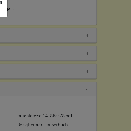
m
uttgart
muehlgasse-14_86ac78.pdf
Besigheimer Häuserbuch