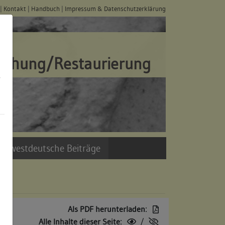
|
Kontakt
|
Handbuch
|
Impressum & Datenschutzerklärung
schung/Restaurierung
s
üdwestdeutsche Beiträge
Als PDF herunterladen:
Alle Inhalte dieser Seite:
/