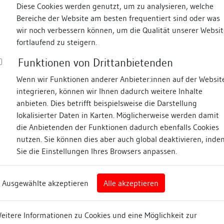
Diese Cookies werden genutzt, um zu analysieren, welche
Bereiche der Website am besten frequentiert sind oder was
Zugeordnetes Baudenk
wir noch verbessern können, um die Qualität unserer Websit
fortlaufend zu steigern.
462917
Objektname:
Funktionen von Drittanbietenden
eimer Häuserbuch
Straße:
Mü
Wenn wir Funktionen anderer Anbieter:innen auf der Websit
 und Literaturrecherche zu
integrieren, können wir Ihnen dadurch weitere Inhalte
esitz- und
Hausnummer:
14
anbieten. Dies betrifft beispielsweise die Darstellung
sgeschichte für den
lokalisierter Daten in Karten. Möglicherweise werden damit
Postleitzahl:
7
and der historischen
die Anbietenden der Funktionen dadurch ebenfalls Cookies
t von Besigheim.
Stadt-Teilort:
Be
nutzen. Sie können dies aber auch global deaktivieren, inde
ine Bestandserfassung
Sie die Einstellungen Ihres Browsers anpassen.
Wohnplatzschlüssel:
8
ne
Wohnplatz:
Be
ne
Ausgewählte akzeptieren
Alle akzeptieren
tarchiv Besigheim
Gemeinde:
Be
eitere Informationen zu Cookies und eine Möglichkeit zur
Kreis:
Lu