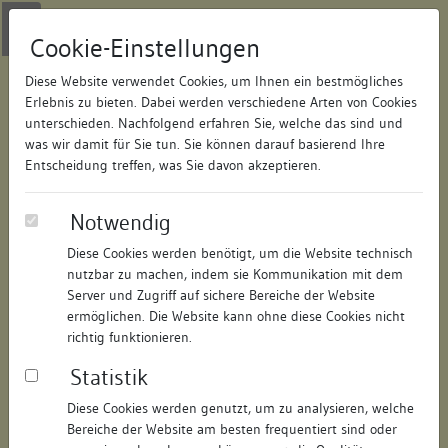
Zur Navigation springen
Zum Inhalt der Website springen
Login
|
Schriftgröße anpassen
|
Kontakt
|
Handbuch
|
Impressum
& Datenschutzerklärung
Cookie-Einstellungen
Diese Website verwendet Cookies, um Ihnen ein bestmögliches
Erlebnis zu bieten. Dabei werden verschiedene Arten von Cookies
unterschieden. Nachfolgend erfahren Sie, welche das sind und
Datenbank Bauforschung/Restaurierung
was wir damit für Sie tun. Sie können darauf basierend Ihre
Entscheidung treffen, was Sie davon akzeptieren.
Dokumentation:
Besigheimer
Notwendig
Häuserbuch
Diese Cookies werden benötigt, um die Website technisch
nutzbar zu machen, indem sie Kommunikation mit dem
ID:
170283656620
Server und Zugriff auf sichere Bereiche der Website
Datum:
21.11.2016
ermöglichen. Die Website kann ohne diese Cookies nicht
richtig funktionieren.
Als PDF herunterladen:
Statistik
Alle Inhalte dieser Seite:
/
Diese Cookies werden genutzt, um zu analysieren, welche
Dokumentationsdaten
Bereiche der Website am besten frequentiert sind oder