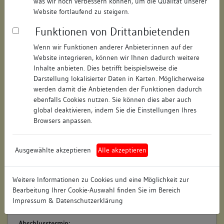
was wir noch verbessern können, um die Qualität unserer
ID:
Website fortlaufend zu steigern.
170283656620
Funktionen von Drittanbietenden
Titel:
Besigheimer Häuserbuch
Wenn wir Funktionen anderer Anbieter:innen auf der
Website integrieren, können wir Ihnen dadurch weitere
Beschreibung:
Inhalte anbieten. Dies betrifft beispielsweise die
Archiv- und Literaturrecherche zu Bau-, Besitz- und
Darstellung lokalisierter Daten in Karten. Möglicherweise
Nutzungsgeschichte für den Baubestand der historischen
werden damit die Anbietenden der Funktionen dadurch
Altstadt von Besigheim.
ebenfalls Cookies nutzen. Sie können dies aber auch
Anlass für Dokumentation:
global deaktivieren, indem Sie die Einstellungen Ihres
Browsers anpassen.
allgemeine Bestandserfassung
Signatur:
keine
Ausgewählte akzeptieren
Alle akzeptieren
Ansprechpartner:in:
keine
Weitere Informationen zu Cookies und eine Möglichkeit zur
Ablageort :
Bearbeitung Ihrer Cookie-Auswahl finden Sie im Bereich
Impressum & Datenschutzerklärung
Stadtarchiv Besigheim
Abschlusstermin: