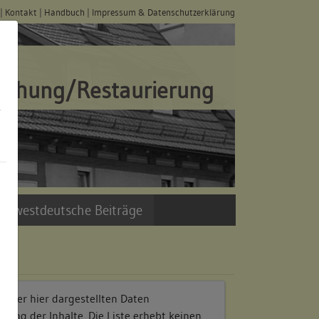
|
Kontakt
|
Handbuch
|
Impressum & Datenschutzerklärung
schung/Restaurierung
s
üdwestdeutsche Beiträge
r der hier dargestellten Daten
rtung der Inhalte. Die Liste erhebt keinen