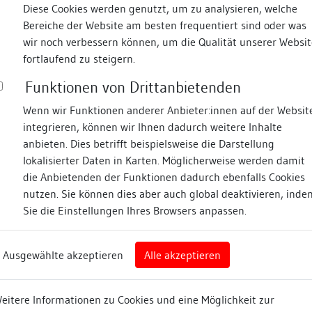
Diese Cookies werden genutzt, um zu analysieren, welche
Bereiche der Website am besten frequentiert sind oder was
wir noch verbessern können, um die Qualität unserer Websit
 + Dr.-Ing. Architekt Christian
+493089625313
fortlaufend zu steigern.
info@winterfuchs.de
Funktionen von Drittanbietenden
ukultur GbR
http://www.winterfuchs.de
Wenn wir Funktionen anderer Anbieter:innen auf der Websit
integrieren, können wir Ihnen dadurch weitere Inhalte
+4976137608
anbieten. Dies betrifft beispielsweise die Darstellung
on – Ingenieurbüro für
king.s@web.de
lokalisierter Daten in Karten. Möglicherweise werden damit
me, Altersbestimmung und
die Anbietenden der Funktionen dadurch ebenfalls Cookies
keine
nutzen. Sie können dies aber auch global deaktivieren, inde
Sie die Einstellungen Ihres Browsers anpassen.
+4976339198180
Ausgewählte akzeptieren
Alle akzeptieren
sanalysen, denkmalpflegerische
mail@katharina-herrmann.
likationen
http://www.katharina-her
eitere Informationen zu Cookies und eine Möglichkeit zur