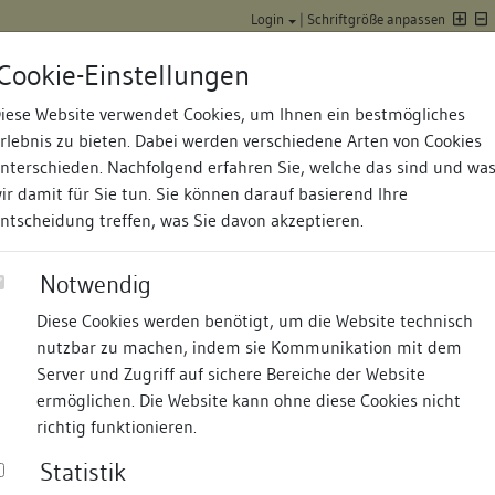
Login
|
Schriftgröße anpassen
Cookie-Einstellungen
iese Website verwendet Cookies, um Ihnen ein bestmögliches
Datenbank Baufor
rlebnis zu bieten. Dabei werden verschiedene Arten von Cookies
nterschieden. Nachfolgend erfahren Sie, welche das sind und wa
ir damit für Sie tun. Sie können darauf basierend Ihre
ntscheidung treffen, was Sie davon akzeptieren.
Notwendig
Diese Cookies werden benötigt, um die Website technisch
nd Termine
Suche
Freie Bauforscher:innen
S
nutzbar zu machen, indem sie Kommunikation mit dem
Server und Zugriff auf sichere Bereiche der Website
ermöglichen. Die Website kann ohne diese Cookies nicht
richtig funktionieren.
ben in unterschiedlichem Maße an der Erhebung und Pflege einige
Statistik
olgt strikt nach der Postleitzahl und beinhaltet somit keinerlei We