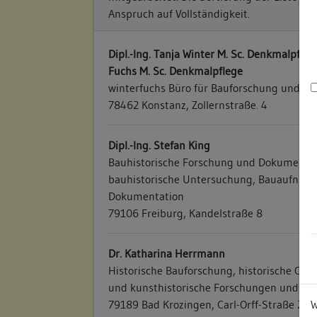
Anspruch auf Vollständigkeit.
Dipl.-Ing. Tanja Winter M. Sc. Denkmalpflege
Fuchs M. Sc. Denkmalpflege
winterfuchs Büro für Bauforschung und Ba
78462 Konstanz, Zollernstraße. 4
Dipl.-Ing. Stefan King
Bauhistorische Forschung und Dokumentati
bauhistorische Untersuchung, Bauaufnah
Dokumentation
79106 Freiburg, Kandelstraße 8
Dr. Katharina Herrmann
Historische Bauforschung, historische Ort
und kunsthistorische Forschungen und Pub
W
79189 Bad Krozingen, Carl-Orff-Straße 25