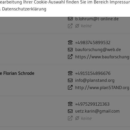
earbeitung Ihrer Cookie-Auswahl finden Sie im Bereich
Impressu
 Datenschutzerklärung
+4976449226661
b.lohrum@t-online.de
keine
+4983745899532
bauforschung@web.de
https://www.bauforschung-
ge Florian Schrode
+4915154896676
info@planstand.org
http://www.planSTAND.org
+4975299121363
uetz.karin@gmail.com
keine