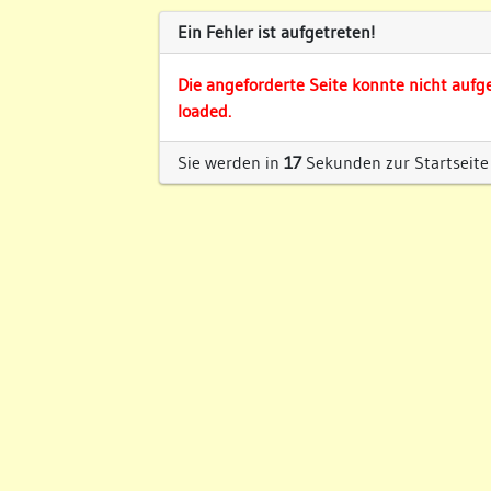
Ein Fehler ist aufgetreten!
Die angeforderte Seite konnte nicht aufg
loaded.
Sie werden in
17
Sekunden zur Startseite