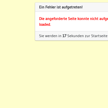
Ein Fehler ist aufgetreten!
Die angeforderte Seite konnte nicht aufg
loaded.
Sie werden in
17
Sekunden zur Startseite