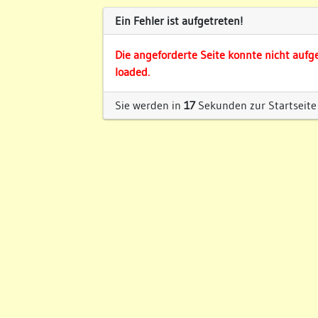
Ein Fehler ist aufgetreten!
Die angeforderte Seite konnte nicht aufg
loaded.
Sie werden in
17
Sekunden zur Startseite