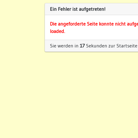
Ein Fehler ist aufgetreten!
Die angeforderte Seite konnte nicht aufg
loaded.
Sie werden in
17
Sekunden zur Startseite