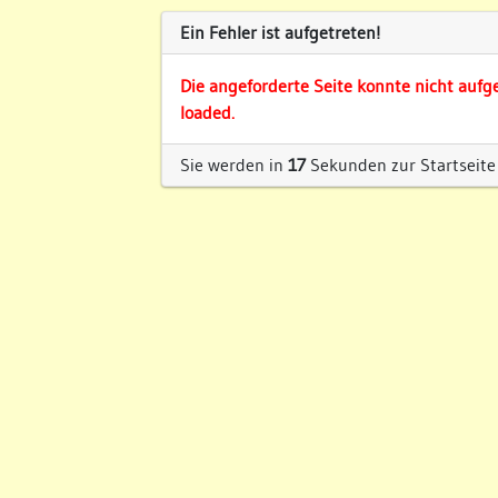
Ein Fehler ist aufgetreten!
Die angeforderte Seite konnte nicht aufg
loaded.
Sie werden in
17
Sekunden zur Startseite