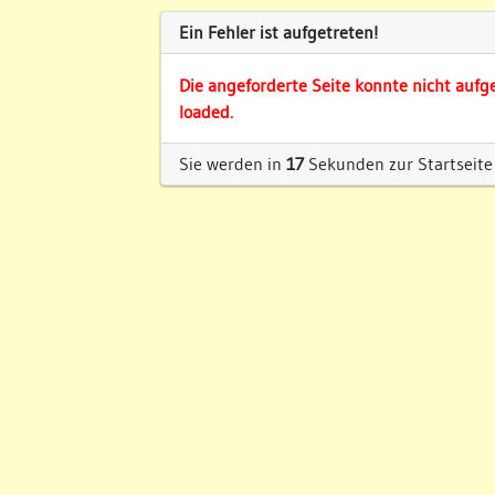
Ein Fehler ist aufgetreten!
Die angeforderte Seite konnte nicht aufg
loaded.
Sie werden in
17
Sekunden zur Startseite