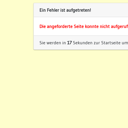
Ein Fehler ist aufgetreten!
Die angeforderte Seite konnte nicht aufgeru
Sie werden in
17
Sekunden zur Startseite umg