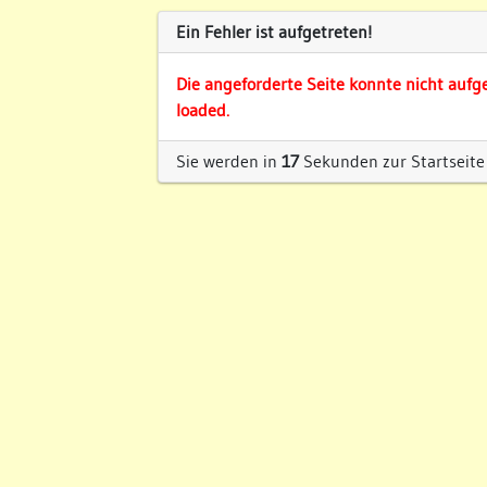
Ein Fehler ist aufgetreten!
Die angeforderte Seite konnte nicht aufg
loaded.
Sie werden in
17
Sekunden zur Startseite