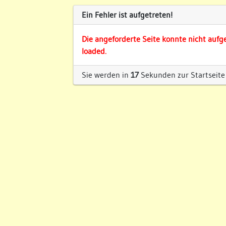
Ein Fehler ist aufgetreten!
Die angeforderte Seite konnte nicht aufg
loaded.
Sie werden in
17
Sekunden zur Startseite