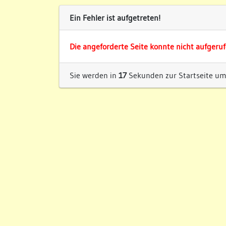
Ein Fehler ist aufgetreten!
Die angeforderte Seite konnte nicht aufgeru
Sie werden in
17
Sekunden zur Startseite umg