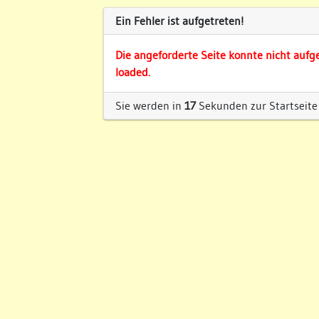
Ein Fehler ist aufgetreten!
Die angeforderte Seite konnte nicht aufg
loaded.
Sie werden in
17
Sekunden zur Startseite