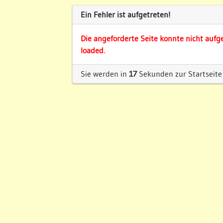
Ein Fehler ist aufgetreten!
Die angeforderte Seite konnte nicht aufg
loaded.
Sie werden in
17
Sekunden zur Startseite