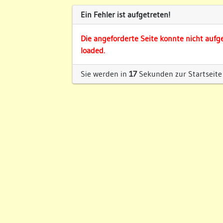
Ein Fehler ist aufgetreten!
Die angeforderte Seite konnte nicht aufg
loaded.
Sie werden in
17
Sekunden zur Startseite