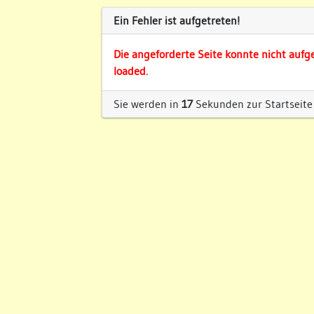
Ein Fehler ist aufgetreten!
Die angeforderte Seite konnte nicht aufg
loaded.
Sie werden in
17
Sekunden zur Startseite