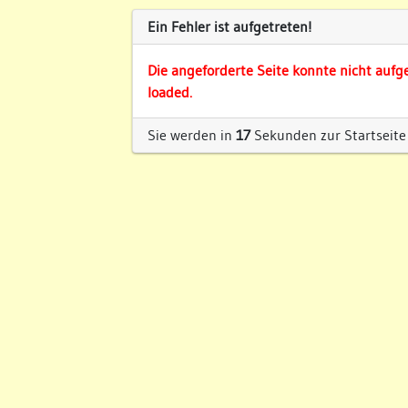
Ein Fehler ist aufgetreten!
Die angeforderte Seite konnte nicht aufg
loaded.
Sie werden in
17
Sekunden zur Startseite