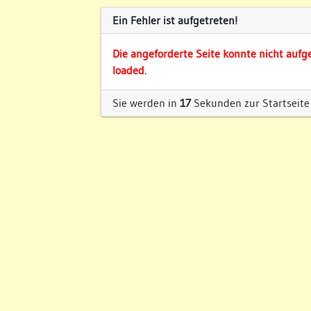
Ein Fehler ist aufgetreten!
Die angeforderte Seite konnte nicht aufg
loaded.
Sie werden in
17
Sekunden zur Startseite