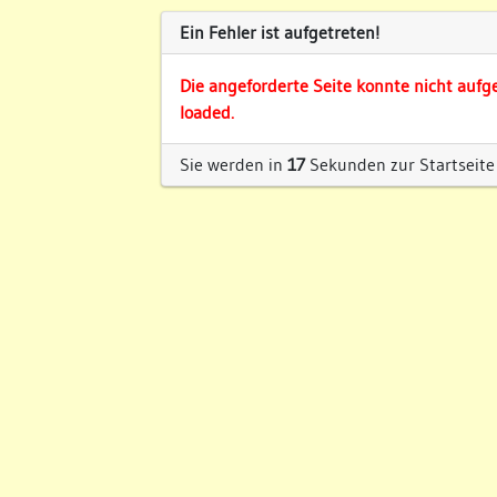
Ein Fehler ist aufgetreten!
Die angeforderte Seite konnte nicht aufg
loaded.
Sie werden in
17
Sekunden zur Startseite