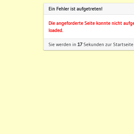
Ein Fehler ist aufgetreten!
Die angeforderte Seite konnte nicht aufg
loaded.
Sie werden in
17
Sekunden zur Startseite